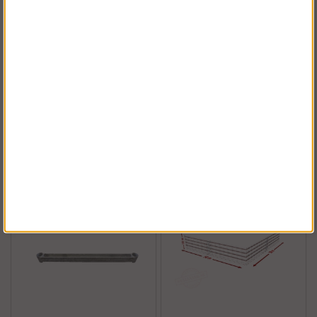
Kaltevat tikkaat
Aloituskappale
Osta!
Osta!
Alk.€312.49
€17.44