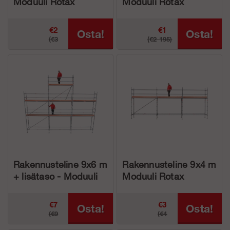
Moduuli Rotax
Moduuli Rotax
Alumiini
Alumiini
€2
€1
Osta!
Osta!
(€3
(€2 195)
879.22
865.68
387.25)
Rakennusteline 9x6 m
Rakennusteline 9x4 m
+ lisätaso - Moduuli
Moduuli Rotax
Rotax Alumiini
Alumiini
€7
€3
Osta!
Osta!
(€9
(€4