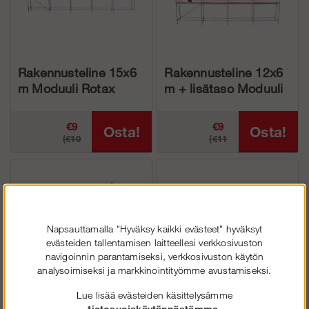
Rakennusteline 15x6
Rakennusteline 12x6
m Moduuli Rotax
m + lisätaso Moduuli
Alumiini
Rotax Alumiini
€9
€9
Osta!
Osta!
(€10
(€11
173.05
599.75
791.74)
293.74)
Napsauttamalla "Hyväksy kaikki evästeet" hyväksyt
evästeiden tallentamisen laitteellesi verkkosivuston
navigoinnin parantamiseksi, verkkosivuston käytön
analysoimiseksi ja markkinointityömme avustamiseksi.
Lue lisää evästeiden käsittelysämme
Rakennusteline 9x10
Rakennusteline 12x6
tietosuojakäytännöstämme
.