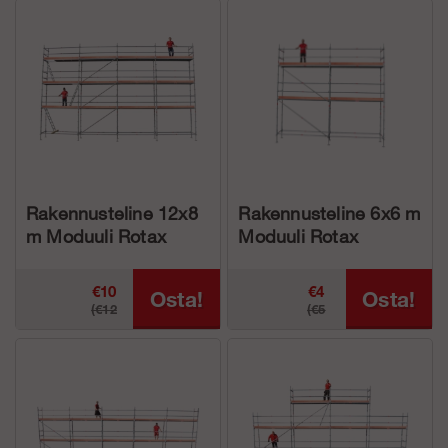
786.27
839.30
160.24)
516.75)
Rakennusteline 12x8
Rakennusteline 6x6 m
m Moduuli Rotax
Moduuli Rotax
Alumiini
Alumiini
€10
€4
Osta!
Osta!
(€12
(€5
666.50
799.37
548.74)
646.25)