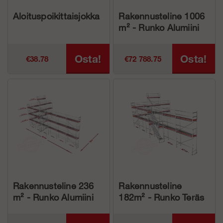
Aloituspoikittaisjokka
Rakennusteline 1006
m² - Runko Alumiini
Osta!
Osta!
€38.78
€72 788.75
Rakennusteline 236
Rakennusteline
m² - Runko Alumiini
182m² - Runko Teräs