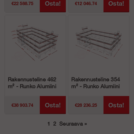
Osta!
Osta!
€22 588.75
€12 046.74
Rakennusteline 462
Rakennusteline 354
m² - Runko Alumiini
m² - Runko Alumiini
Osta!
Osta!
€38 903.74
€28 236.25
1
2
Seuraava
»