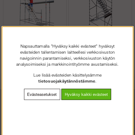
Vapaasti seisova
Napsauttamalla "Hyväksy kaikki evästeet" hyväksyt
porrastorni - Moduuli
evästeiden tallentamisen laitteellesi verkkosivuston
navigoinnin parantamiseksi, verkkosivuston käytön
analysoimiseksi ja markkinointityömme avustamiseksi.
Osta!
Osta!
Alk.€1 442
Alk.€4 140.25
Lue lisää evästeiden käsittelysämme
tietosuojakäytännöstämme
.
Evästeasetukset
Hyväksy kaikki evästeet
SOLIDEQ.FI
TERVETULOA
:LLE
VALITSE YRITYS TAI KULUTTAJA.