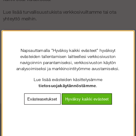
Lue lisää turvallisuustukista verkkosivuiltamme tai ota
yhteyttö meihin.
Napsauttamalla "Hyväksy kaikki evästeet" hyväksyt
evästeiden tallentamisen laitteellesi verkkosivuston
navigoinnin parantamiseksi, verkkosivuston käytön
analysoimiseksi ja markkinointityömme avustamiseksi.
Lue lisää evästeiden käsittelysämme
tietosuojakäytännöstämme
.
Evästeasetukset
Hyväksy kaikki evästeet
SOLIDEQ.FI
TERVETULOA
:LLE
VALITSE YRITYS TAI KULUTTAJA.