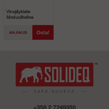
Vinojäykiste
Moduuliteline
Osta!
Alk.€44.05
+358 2 7249350