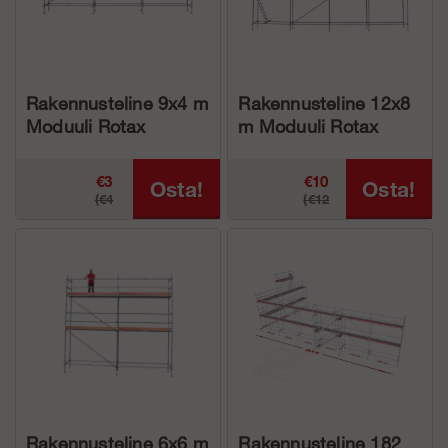
Rakennusteline 9x4 m
Rakennusteline 12x8
Moduuli Rotax
m Moduuli Rotax
Alumiini
Alumiini
€3
€10
Osta!
Osta!
(€4
(€12
839.30
666.50
516.75)
548.74)
Rakennusteline 6x6 m
Rakennusteline 182