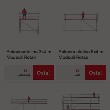
Rakennusteline 3x4 m
Rakennusteline 6x4 m
Moduuli Rotax
Moduuli Rotax
Alumiini
Alumiini
€1
€2
Osta!
Osta!
(€2 195)
(€3
865.68
879.22
387.25)