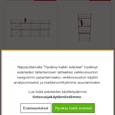
559.82
173.05
423.24)
791.74)
Rakennusteline 12x6
Rakennusteline 3x8 m
m Moduuli Rotax
Moduuli Rotax
Napsauttamalla "Hyväksy kaikki evästeet" hyväksyt
Alumiini
Alumiini
evästeiden tallentamisen laitteellesi verkkosivuston
navigoinnin parantamiseksi, verkkosivuston käytön
€7
€4
Osta!
Osta!
analysoimiseksi ja markkinointityömme avustamiseksi.
(€9
(€5
Lue lisää evästeiden käsittelysämme
679.60
479.35
tietosuojakäytännöstämme
.
034.74)
269.75)
Evästeasetukset
Hyväksy kaikki evästeet