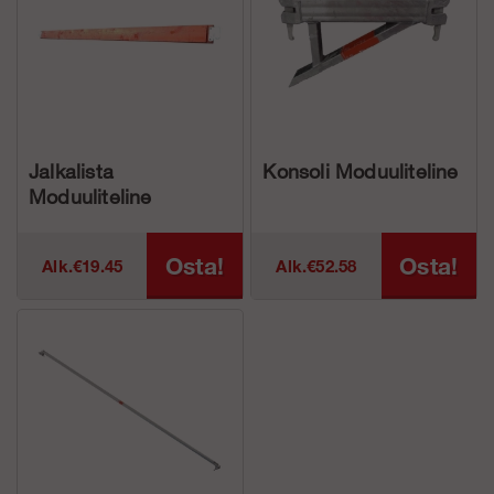
Jalkalista
Konsoli Moduuliteline
Moduuliteline
Osta!
Osta!
Alk.€19.45
Alk.€52.58