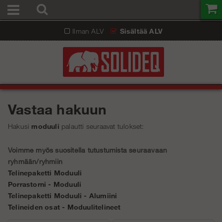
Ilman ALV
Sisältää ALV
Vastaa hakuun
Hakusi
moduuli
palautti seuraavat tulokset:
Voimme myös suositella tutustumista seuraavaan
ryhmään/ryhmiin
Telinepaketti Moduuli
Porrastorni - Moduuli
Telinepaketti Moduuli - Alumiini
Telineiden osat - Moduulitelineet