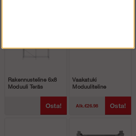
Osta!
Osta!
€2 203.47
(€43
015.22
547.24)
Rakennusteline 6x8
Vaakatuki
Moduuli Teräs
Moduuliteline
Osta!
Osta!
Alk.€26.98