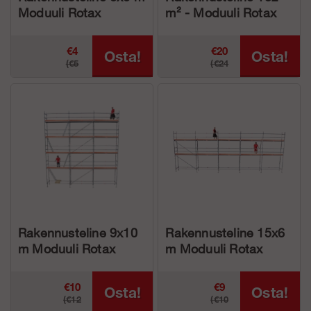
Moduuli Rotax
m² - Moduuli Rotax
Alumiini
Alumiini
€4
€20
Osta!
Osta!
(€5
(€24
799.37
587.27
646.25)
220.25)
Rakennusteline 9x10
Rakennusteline 15x6
m Moduuli Rotax
m Moduuli Rotax
Alumiini
Alumiini
€10
€9
Osta!
Osta!
(€12
(€10