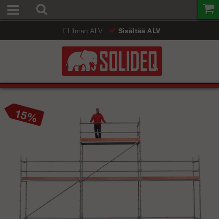
Ilman ALV
Sisältää ALV
15