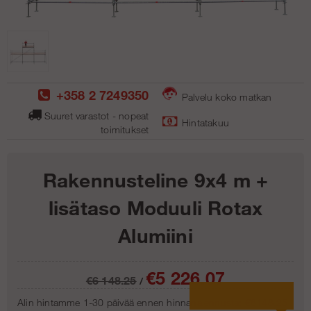
+358 2 7249350
Palvelu koko matkan
Suuret varastot - nopeat
Hintatakuu
toimitukse
t
Rakennusteline 9x4 m +
lisätaso Moduuli Rotax
Alumiini
€5 226.07
€6 148.25
/
Alin hintamme 1-30 päivää ennen hinnanalennusta:
€6148.25