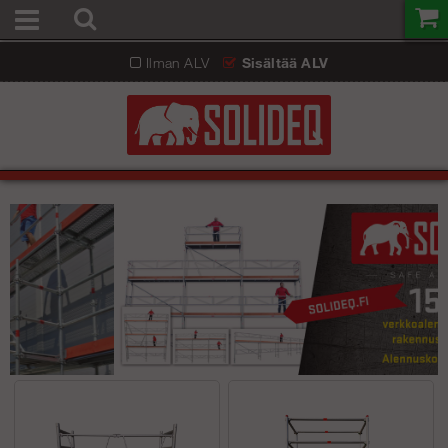
Ilman ALV
Sisältää ALV