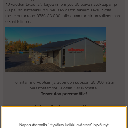
10 vuoden takuulla*. Tarjoamme myös 30 päivän avokaupan ja
30 päivän hintatakuun turvallisen oston takaamiseksi. Soita
meille numeroon 0586-53 000, niin autamme sinua valitsemaan
oikeat telineet.
Toimitamme Ruotsiin ja Suomeen suoraan 20 000 m2:n
varastostamme Ruotsin Karlskogasta
.
Tervetuloa peremmälle!
Johan Andersson - Nora
Uskomattoman hyvää palvelua!!! Vertailin eri vaihtoehtoja paikan
Napsauttamalla "Hyväksy kaikki evästeet" hyväksyt