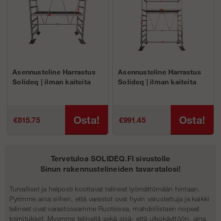
Asennusteline Harrastus
Asennusteline Harrastus
Solideq | ilman kaiteita
Solideq | ilman kaiteita
Osta!
Osta!
€815.75
€991.45
Tervetuloa SOLIDEQ.FI sivustolle
Sinun rakennustelineiden tavaratalosi!
Turvalliset ja helposti koottavat telineet lyömättömään hintaan.
Pyrimme aina siihen, että varastot ovat hyvin varustettuja ja kaikki
telineet ovat varastossamme Ruotsissa, mahdollistaen nopeat
toimitukset. Myymme telineitä sekä sisä- että ulkokäyttöön, aina