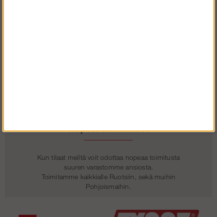
Verkkokauppaan keskittyvänä toimijana voimme
pitää maan alhaisimmat hinnat rakennustelineissä.
Olemme asiasta niin varmoja, että lupaamme
tuotteillemme hintatakuun!
Nopeat toimitukset
Kun tilaat meiltä voit odottaa nopeaa toimitusta
suuren varastomme ansiosta.
Toimitamme kaikkialle Ruotsiin, sekä muihin
Pohjoismaihin.