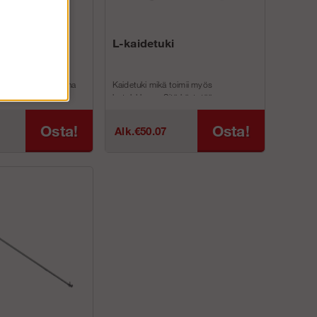
US
L-kaidetuki
iä käytetään vakiona
Kaidetuki mikä toimii myös
linepaketeissa. 1 ja
lautalukkona. Sitä käytetään
yksiä voidaan
pääasiassa telineidesi ylätasolla sekä
p...
Osta!
Osta!
Alk.€50.07