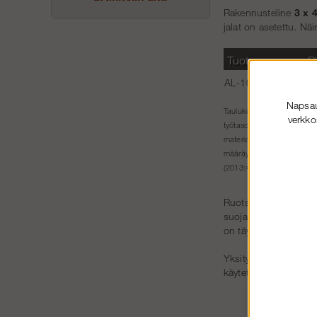
Rakennusteline
3 x 
jalat on asetettu. Nä
Tuotenro
P
AL-100034-set
3
Napsaut
Mitat
Taulukon kuvaus:
vii
verkko
Työs
työtason korkeuden.
materiaalia. Jotkin telinepa
määräykset voivat rajoittaa
(2013:4). Sallittu kuormitus
Ruotsin työympäristö
suojakaiteilla ja kulk
on täydennettävä myös
Yksityishenkilöiden kä
käytetään työpaikalla,