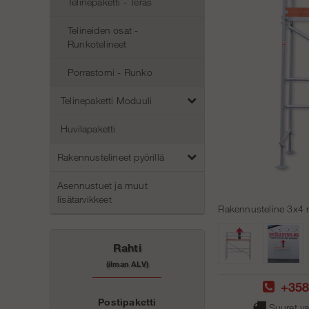
Telinepaketti - Teräs
Telineiden osat -
Runkotelineet
Porrastorni - Runko
Telinepaketti Moduuli
Huvilapaketti
Rakennustelineet pyörillä
Asennustuet ja muut
lisätarvikkeet
Rakennusteline 3x4 m
Rahti
(ilman ALV)
+358
Postipaketti
Suuret va