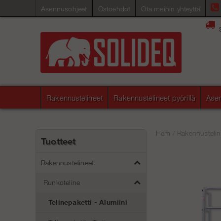
Asennusohjeet
Ostoehdot
Ota meihin yhteyttä
Rakennustelineet
Rakennustelineet pyörillä
Asen
Hem
/
Rakennustelin
Tuotteet
Rakennustelineet
Runkoteline
Telinepaketti - Alumiini