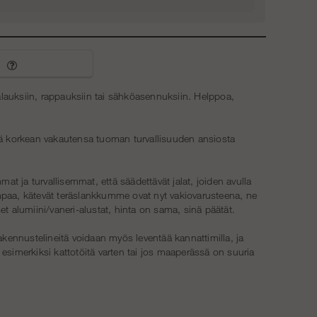
Porrastorni 4 m - Runko - Almumiini
€1 504.75
maalauksiin, rappauksiin tai sähköasennuksiin. Helppoa,
korkean vakautensa tuoman turvallisuuden ansiosta
at ja turvallisemmat, että säädettävät jalat, joiden avulla
pompaa, kätevät teräslankkumme ovat nyt vakiovarusteena, ne
t alumiini/vaneri-alustat, hinta on sama, sinä päätät.
akennustelineitä voidaan myös leventää kannattimilla, ja
 esimerkiksi kattotöitä varten tai jos maaperässä on suuria