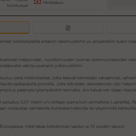
Hintatakuu
toimitukse
t
elineet ristikkokaiteilla erilaisiin rakennustöihin ja -projekteihin kuten 
koamisen helppouden, ruuvittomuuden tuoman asennusnopeuden sekä 
estäänselvä valinta useimpiin julkisivutöihin!
uuluu sekä ristikkokaiteet, jotka tekevät telineistäsi vakaammat, vahvemm
keutta epätasaisilla pinnoilla. Jotta telineiden rakentaminen olisi hel
mpia ja parempia työympäristön kannalta. Jos haluat sen sijaan klassise
 perustuu 3,07 metrin c/c-mittaan (sama kuin esimerkiksi Layherilla). R
aan mukauttaa vaihtelevilla korokekannattimilla tai lyhyemmillä kehikoilla
n Euroopassa, mikä takaa korkeimman laadun ja 10 vuoden takuun.