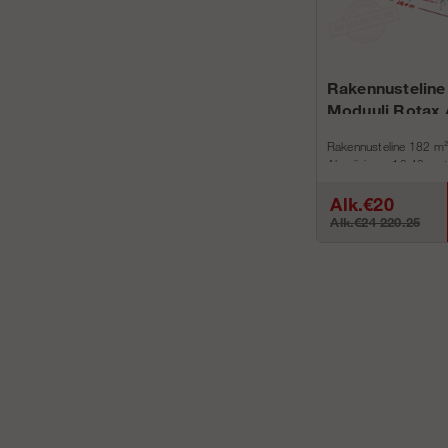
Rakennusteline
Moduuli Rotax 
Rakennusteline 182 m²
Alumiinin on 18,42 metr
metri...
Alk.€20
Alk.€24 220.25
587.27