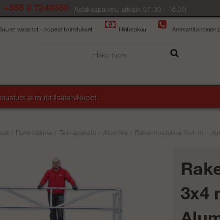
+358 2 7249350
Asiakaspalvelu arkisin 07.30 - 16.30
Suuret varastot - nopeat toimitukset
Hintatakuu
Ammattitaitoinen p
nustuet ja muut lisätarvikkeet
eet
/
Runkoteline
/
Telinepaketti - Alumiini
/
Rakennusteline 3x4 m - Runk
Rake
3x4 
Alum