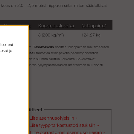
keus on 2,0 - 2,5 metriä riippuen siitä, miten säädettävät
Max korkeus
Kuormitusluokka
Nettopaino*
36 m
3 (200 kg/m²)
124,27 kg
teellesi
Tasokorkeus
a ilman lisävarusteita.
osoittaa telinepaketin maksimaalisen
eksi ja
Materiaali
den (2,00 m).
tarkoittaa telinepaketin pääkomponenttien
ennusohjeiden mukaista suurinta sallittua korkeutta. Sovellettavat
uokka
ilmoitetaan Ruotsin työympäristöviraston määritelmän mukaisesti
ävä
telineitä
in
Liitteet
Liite asennusohjeisiin »
Liite tyyppitarkastustodistuksiin »
Liite porrastornin asennusohjeisiin »