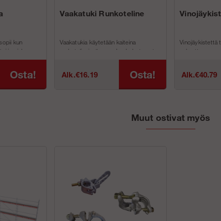
a
Vaakatuki Runkoteline
Vinojäykis
sopii kun
Vaakatukia käytetään kaiteina
Vinojäykistettä 
ai jos jalan on
runkotelineissämme. Jos haluat nostaa
vakauttamaan se
evyssä on 4 kpl
telineesi työtasoa, näitä käytetä...
teräksisiä runkot
Osta!
Osta!
Alk.€16.19
Alk.€40.79
Muut ostivat myös