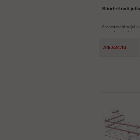
Säädettävä jalk
Säädettävä kierrejalka 
maapinta on kalteva ja/t
oltava vinossa. Pohjal
12 mm reik...
Alk.€24.10