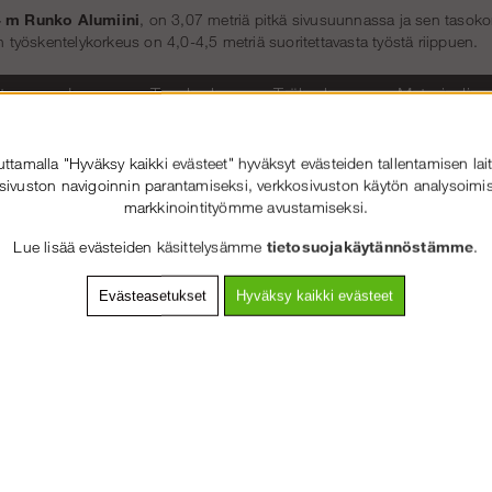
4 m Runko Alumiini
, on 3,07 metriä pitkä sivusuunnassa ja sen tasokor
in työskentelykorkeus on 4,0-4,5 metriä suoritettavasta työstä riippuen.
ituus
Leveys
Tasokorkeus
Työkorkeus
Materiaali
,07 m
0,73 m
2,00-2,50 m
4,00-4,50 m
Alumiini
tamalla "Hyväksy kaikki evästeet" hyväksyt evästeiden tallentamisen lait
Nettopaino
ttaavat telineen osien keskipisteiden välisiin mittoihin.
kuvaa peruspaketin paino
sivuston navigoinnin parantamiseksi, verkkosivuston käytön analysoimis
kentelykorkeus
tarkoittaa odotettua työskentelykorkeutta, mukaanlukien työntekijän pituu
markkinointityömme avustamiseksi.
Maksimi rakennuskorkeus
ketin osat voivat olla valmistettu eri materiaalista.
tarkoittaa as
Kuormitusl
 todellista sallittua rakennuskorkeutta, ks. Ruotsin työympäristövirasto 2013:4.
Lue lisää evästeiden käsittelysämme
tietosuojakäytännöstämme
.
 on ohjeellinen arvo.
Evästeasetukset
Hyväksy kaikki evästeet
viranomaisen vaatimusten (AFS 2013:4) mukaan telineitä on täydennett
utikkailla, jotta niitä voidaan käyttää työskentelyalustana. Laajoissa töissä 
 porrastornilla. Tämä on saatavilla yllä olevista vaihtoehdoista.
yttössä, telineen voi pystyttää ilman erityistä lupaa. Jos telineitä kuitenk
 telineen pystyttäjän on oltava koulutettu telineasentaja.