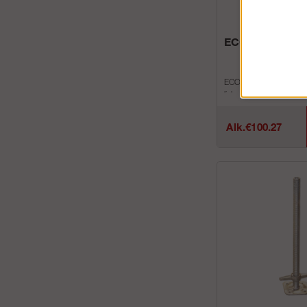
ECO-terästaso 
ECO terästaso U-profiili 
liukumattomalla pinnall
Parannettu työympäris
vierrekäin k&...
Alk.€100.27