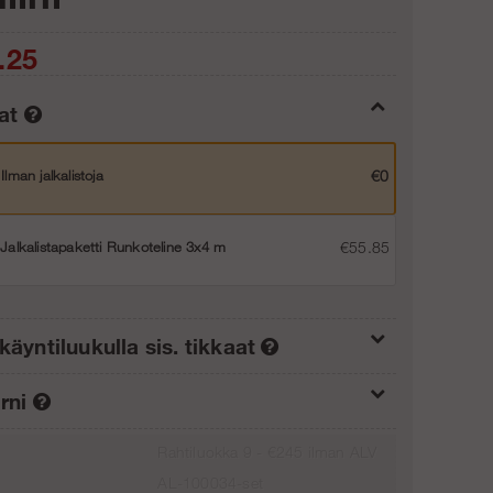
.25
tat
Ilman jalkalistoja
€0
Jalkalistapaketti Runkoteline 3x4 m
€55.85
käyntiluukulla sis. tikkaat
Lisää ostoskoriin
rni
Ilman nousupakettia (0/1)
€0
Rahtiluokka 9 - €245 ilman ALV
Ilman porrastornia
€0
Nousupaketti 4 m (1/1)
€187.75
AL-100034-set