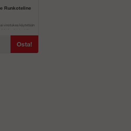
te Runkoteline
tai vinotukea käytetään
kä alumiinisia että
elineit&#...
Osta!