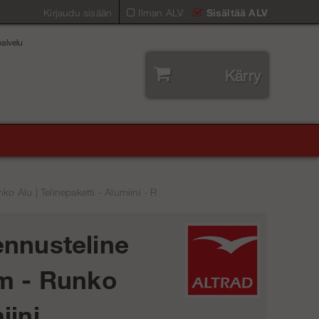
Kirjaudu sisään
Ilman ALV
Sisältää ALV
alvelu
Kärry
o Alu | Telinepaketti - Alumiini - R
nnusteline
m - Runko
iini