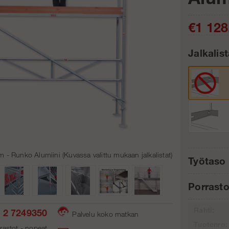
€1 128
Jalkalis
Kpl:
 - Runko Alumiini (Kuvassa valittu mukaan jalkalistat)
Työtaso 
Porrasto
Rahti:
 2 7249350
Palvelu koko matkan
Tuotenro:
rastot - nopeat