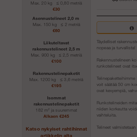
Max. 20 kg
≤
0,80 metriä
€30
Asennustelineet 2,0 m
Max. 150 kg
≤
2 metriä
€60
Täydelliset rakennust
Liikuteltavat
nopeaa ja turvallista!
rakennustelineet 2,5 m
Max. 900 kg
≤
2,5 metriä
Rakennustelineen ko
€100
runkotelineet ovat its
Rakennustelinepaketit
Telinepaketteihimme k
Max. 1200 kg
≤
3,6 metriä
voit säätää 50 cm kor
€195
ovat kevyempiä, vahve
Isommat
Runkotelineiden mitat
rakennustelinepaketit
niiden korkeutta void
182 m² ja suuremmat
vaihteluita.
Alkaen €245
Telineet valmistetaa
Katso nykyiset rahtihinnat
artikkelin alta