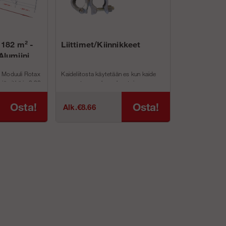
 182 m² -
Liittimet/Kiinnikkeet
Alumiini
 Moduuli Rotax
Kaideliitosta käytetään es kun kaide
iä pitkä ja 9,92
asennetaan runkoon kun toinen
kiinnitys puut...
Osta!
Osta!
Alk.€8.66