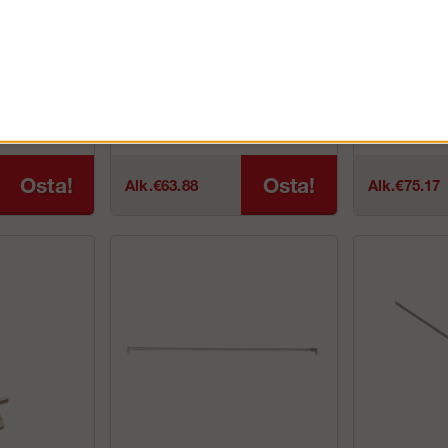
kahvalla
Kaksoiskaide/Ristikkokaide
Kehys PL
ja reitetyllä
Kaksois-ristikkokaiteita käytetään
2 metrin kehyks
a.
kaiteina alumiinirunkotelineissä
kaikissa runkote
tö. Kaksi tasoa
tasapainoittaakseen telinettä.
0,66 metrin keh
käyttä...
Osta!
Osta!
Alk.€63.88
Alk.€75.17
TuotenroNimiPaino...