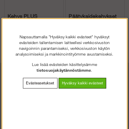
Kehys PLUS
Päätykaidekehykset
Napsauttamalla "Hyväksy kaikki evästeet" hyväksyt
Osta!
Osta!
Alk.€75.17
Alk.€75.17
evästeiden tallentamisen laitteellesi verkkosivuston
navigoinnin parantamiseksi, verkkosivuston käytön
analysoimiseksi ja markkinointityömme avustamiseksi.
Lue lisää evästeiden käsittelysämme
tietosuojakäytännöstämme
.
Evästeasetukset
Hyväksy kaikki evästeet
SOLIDEQ.FI
TERVETULOA
:LLE
VALITSE YRITYS TAI KULUTTAJA.
KULUTTAJA SISÄLTÄÄ ALV