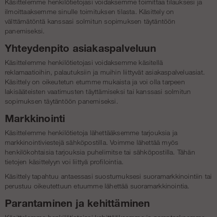
Käsittelemme henkilötietojasi voidaksemme toimittaa tilauksesi ja
ilmoittaaksemme sinulle toimituksen tilasta. Käsittely on
välttämätöntä kanssasi solmitun sopimuksen täytäntöön
panemiseksi.
Yhteydenpito asiakaspalveluun
Käsittelemme henkilötietojasi voidaksemme käsitellä
reklamaatioihin, palautuksiin ja muihin liittyvät asiakaspalveluasiat.
Käsittely on oikeutetun etumme mukaista ja voi olla tarpeen
lakisääteisten vaatimusten täyttämiseksi tai kanssasi solmitun
sopimuksen täytäntöön panemiseksi.
Markkinointi
Käsittelemme henkilötietoja lähettääksemme tarjouksia ja
markkinointiviestejä sähköpostilla. Voimme lähettää myös
henkilökohtaisia tarjouksia puhelimitse tai sähköpostilla. Tähän
tietojen käsittelyyn voi liittyä profilointia.
Käsittely tapahtuu antaessasi suostumuksesi suoramarkkinointiin tai
perustuu oikeutettuun etuumme lähettää suoramarkkinointia.
Parantaminen ja kehittäminen