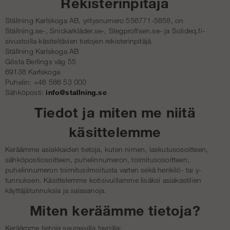
Rekisterinpitäjä
Ställning Karlskoga AB, yritysnumero 556771-5858, on
Ställning.se-, Snickarkläder.se-, Stegproffsen.se- ja Solideq.fi-
sivustoilla käsiteltävien tietojen rekisterinpitäjä.
Ställning Karlskoga AB
Gösta Berlings väg 55
69138 Karlskoga
Puhelin: +46 586 53 000
Sähköposti:
info@stallning.se
Tiedot ja miten me niitä
käsittelemme
Keräämme asiakkaiden tietoja, kuten nimen, laskutusosoitteen,
sähköpostiosoitteen, puhelinnumeron, toimitusosoitteen,
puhelinnumeron toimitusilmoitusta varten sekä henkilö- tai y-
tunnuksen. Käsittelemme kotisivuillamme lisäksi asiakastilien
käyttäjätunnuksia ja salasanoja.
Miten keräämme tietoja?
Keräämme tietoja seuraavilla tavoilla: