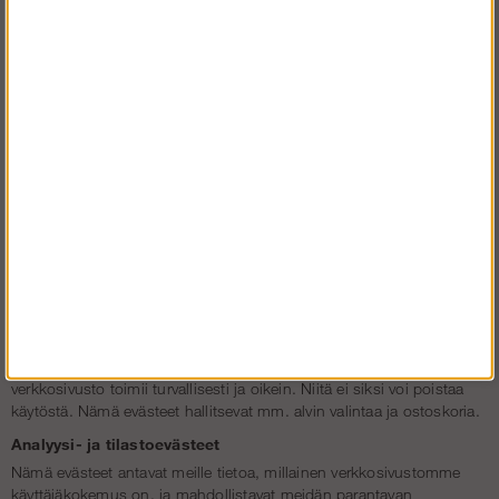
Evästeiden käyttömme
Solideq.fi käyttää evästeitä esimerkiksi muistaakseen valitsemasi alv-
valinnan ja ostoskoriin lisäämäsi tuotteet, näyttämään sinulle
merkityksellisempiä mainoksia, laskeakseen tietyillä sivuilla
vierailevien määriä, suojatakseen tietojasi sekä tallentaakseen
mainosasetuksesi.
Solideq.fi ei toimi, mikäli evästeiden käyttöä ei hyväksy. Emme voi
esimerkiksi tallentaa ostoskorisi sisältöä, sillä luulemme sinua
uudeksi vierailijaksi jokaisen sivun latauksen yhteydessä.
Jotta voisit paremmin hallita, mitä evästeitä saamme käyttää
vieraillessasi Solideq.fi:ssä, olemme jakaneet evästeemme kolmeen
kategoriaan.
Välttämättömät evästeet
Välttämättömät evästeet aktivoivat perustoimintoja, joiden ansiosta
verkkosivusto toimii turvallisesti ja oikein. Niitä ei siksi voi poistaa
käytöstä. Nämä evästeet hallitsevat mm. alvin valintaa ja ostoskoria.
Analyysi- ja tilastoevästeet
Nämä evästeet antavat meille tietoa, millainen verkkosivustomme
käyttäjäkokemus on, ja mahdollistavat meidän parantavan