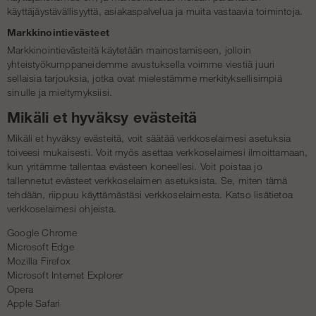
käyttäjäystävällisyyttä, asiakaspalvelua ja muita vastaavia toimintoja.
Markkinointievästeet
Markkinointievästeitä käytetään mainostamiseen, jolloin
yhteistyökumppaneidemme avustuksella voimme viestiä juuri
sellaisia tarjouksia, jotka ovat mielestämme merkityksellisimpiä
sinulle ja mieltymyksiisi.
Mikäli et hyväksy evästeitä
Mikäli et hyväksy evästeitä, voit säätää verkkoselaimesi asetuksia
toiveesi mukaisesti. Voit myös asettaa verkkoselaimesi ilmoittamaan,
kun yritämme tallentaa evästeen koneellesi. Voit poistaa jo
tallennetut evästeet verkkoselaimen asetuksista. Se, miten tämä
tehdään, riippuu käyttämästäsi verkkoselaimesta. Katso lisätietoa
verkkoselaimesi ohjeista.
Google Chrome
Microsoft Edge
Mozilla Firefox
Microsoft Internet Explorer
Opera
Apple Safari