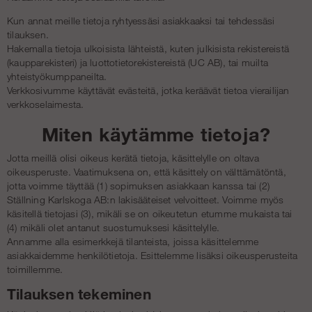
Kun annat meille tietoja ryhtyessäsi asiakkaaksi tai tehdessäsi
tilauksen.
Hakemalla tietoja ulkoisista lähteistä, kuten julkisista rekistereistä
(kaupparekisteri) ja luottotietorekistereistä (UC AB), tai muilta
yhteistyökumppaneilta.
Verkkosivumme käyttävät evästeitä, jotka keräävät tietoa vierailijan
verkkoselaimesta.
Miten käytämme tietoja?
Jotta meillä olisi oikeus kerätä tietoja, käsittelylle on oltava
oikeusperuste. Vaatimuksena on, että käsittely on välttämätöntä,
jotta voimme täyttää (1) sopimuksen asiakkaan kanssa tai (2)
Ställning Karlskoga AB:n lakisääteiset velvoitteet. Voimme myös
käsitellä tietojasi (3), mikäli se on oikeutetun etumme mukaista tai
(4) mikäli olet antanut suostumuksesi käsittelylle.
Annamme alla esimerkkejä tilanteista, joissa käsittelemme
asiakkaidemme henkilötietoja. Esittelemme lisäksi oikeusperusteita
toimillemme.
Tilauksen tekeminen