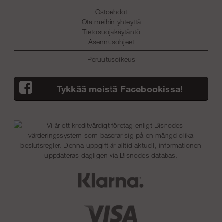
Ostoehdot
Ota meihin yhteyttä
Tietosuojakäytäntö
Asennusohjeet
Peruutusoikeus
Tykkää meistä Facebookissa!