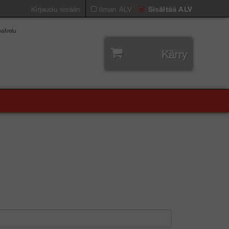
Kirjaudu sisään
Ilman ALV
Sisältää ALV
alvelu
Kärry