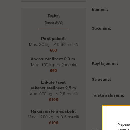
Etunimi:
Rahti
(ilman ALV)
Sukunimi:
Postipaketti
Max. 20 kg
≤
0,80 metriä
€30
Asennustelineet 2,0 m
Käyttäjänimi:
Max. 150 kg
≤
2 metriä
€60
Salasana:
Liikuteltavat
rakennustelineet 2,5 m
Max. 900 kg
≤
2,5 metriä
Toista salasana:
€100
Rakennustelinepaketit
Max. 1200 kg
≤
3,6 metriä
€195
Napsaut
verkko