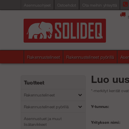
Asennusohjeet
Ostoehdot
Ota meihin yhteyttä
Rakennustelineet
Rakennustelineet pyörillä
Asen
Luo uusi
Tuotteet
*-merkityt kentät ovat
Rakennustelineet
Y-tunnus:
Rakennustelineet pyörillä
Asennustuet ja muut
Yrityksen nimi:
lisätarvikkeet