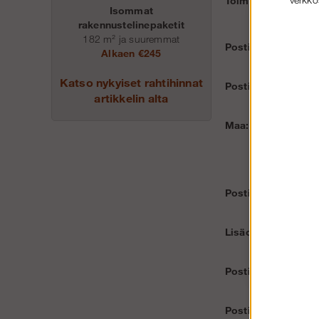
Toimitusosoite:
Isommat
rakennustelinepaketit
182 m² ja suuremmat
Postinumero:
Alkaen €245
Katso nykyiset rahtihinnat
Postitoimipaikka:
artikkelin alta
Maa:
Postiosoite:
Lisäosoiterivi:
Postinumero:
Postitoimipaikka: