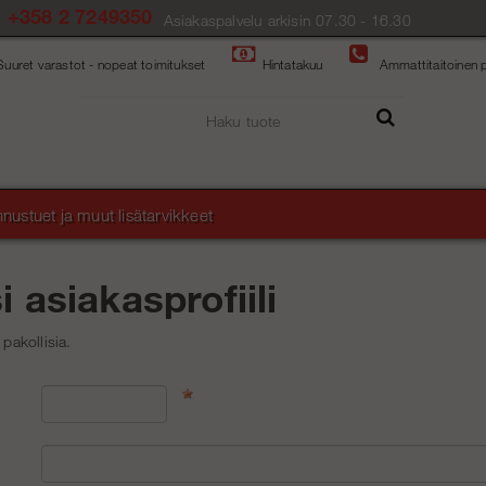
+358 2 7249350
Asiakaspalvelu arkisin 07.30 - 16.30
Suuret varastot - nopeat toimitukset
Hintatakuu
Ammattitaitoinen p
nustuet ja muut lisätarvikkeet
 asiakasprofiili
 pakollisia.