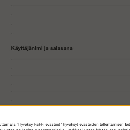
Käyttäjänimi ja salasana
Toimitusosoite
tamalla "Hyväksy kaikki evästeet" hyväksyt evästeiden tallentamisen lait
sivuston navigoinnin parantamiseksi, verkkosivuston käytön analysoimis