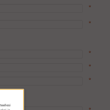
teellesi
eksi ja