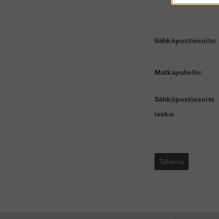
Sähköpostiosoite:
Matkapuhelin:
Sähköpostiosoite
lasku:
Tallenna