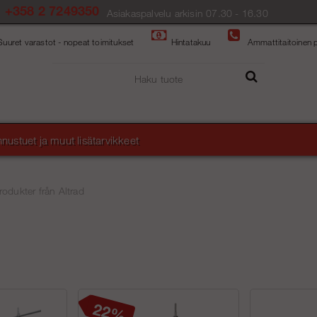
+358 2 7249350
Asiakaspalvelu arkisin 07.30 - 16.30
Suuret varastot - nopeat toimitukset
Hintatakuu
Ammattitaitoinen p
nustuet ja muut lisätarvikkeet
rodukter från Altrad