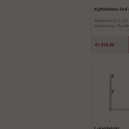
Kylttiteline 3x4
Kylttiteline 3,07 x 3,0
metriä korkea. Täydelli
rakennuskyltti yrityksell
laitoksellesi. Täydellinen 
€1 818.50
L-kaidetuki