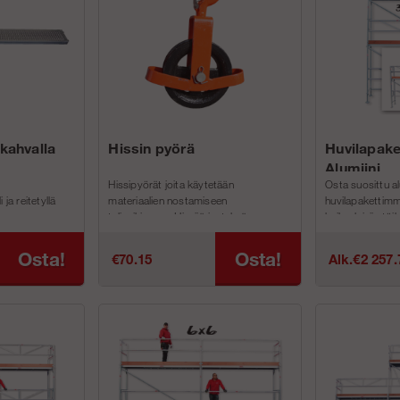
kahvalla
Hissin pyörä
Huvilapake
Alumiini
Hissipyörät joita käytetään
Osta suosittu al
ja reitetyllä
materiaalien nostamiseen
huvilapakettimm
a.
telineihimme. Hissijärjestelmämme
kaikenlaisiin töi
tö. Kaksi tasoa
koostuu kää...
turvallinen, täyd
proje...
Osta!
Osta!
€70.15
Alk.€2 257.