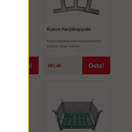
ätykaide
Katon harjakappale
Katon harjakappale kuumasinkittyä
mivat kaiteina
terästä. Sopii meidän
asoilla, kun taas
ristikkopalkkiimme. Yhdistää kasi
teita käytetään sen
palkkia harjanteelle.
Osta!
Osta!
€81.45