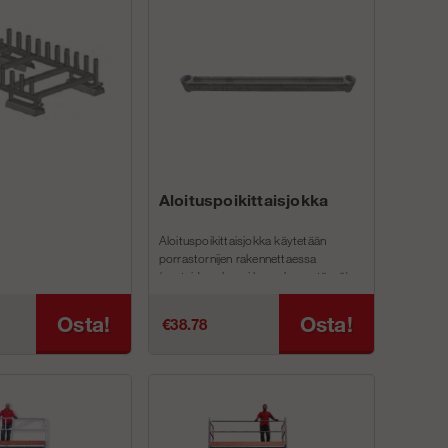
Aloituspoikittaisjokka
Aloituspoikittaisjokka käytetään
porrastornijen rakennettaessa
(portaiden alempi kannake on tässä).
Voidaan käytt...
Osta!
Osta!
€38.78