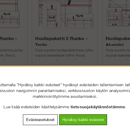
 Runko -
Huvilapaketti 2 Runko -
Huvilapake
Teräs
Alumiini
kettimme, jotka
Osta suosittu huvilapakettimme, jotka
Osta suosittu h
ihin. Kevyt,
sopivat kaikenlaisiin töihin. Kevyt,
sopivat kaikenlai
dellinen juuri
vahva ja turvallinen, täydellinen juuri
vahva ja turvalli
sinun projekteihin!Olem...
sinun projekteih
Osta!
Osta!
Alk.€2 571.50
Alk.€5 520.
tamalla "Hyväksy kaikki evästeet" hyväksyt evästeiden tallentamisen lait
sivuston navigoinnin parantamiseksi, verkkosivuston käytön analysoimis
markkinointityömme avustamiseksi.
Lue lisää evästeiden käsittelysämme
tietosuojakäytännöstämme
.
Evästeasetukset
Hyväksy kaikki evästeet