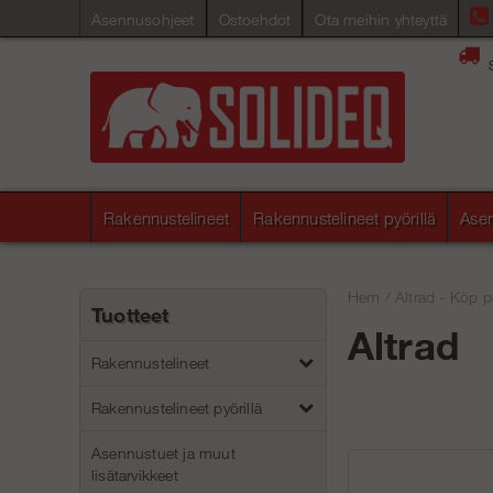
Asennusohjeet
Ostoehdot
Ota meihin yhteyttä
Rakennustelineet
Rakennustelineet pyörillä
Asen
Hem
/
Altrad - Köp p
Tuotteet
Altrad
Rakennustelineet
Rakennustelineet pyörillä
Asennustuet ja muut
lisätarvikkeet