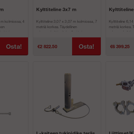
 m
Kylttiteline 3x7 m
Kylttitelin
7 m kolmiossa, 4
Kylttiteline 3,07 x 3,07 m kolmiossa, 7
Kylttiteline 6,1
nen
metriä korkea. Täydellinen
metriä korkea. T
esi tai
rakennuskyltti yrityksellesi tai
rakennuskyltti yr
kyltti...
laitoksellesi. Täydellinen kyltti...
laitoksellesi. Täy
Osta!
Osta!
€2 822.50
€6 399.25
L-kaiteen tukipidike teräs
Liittimet/K