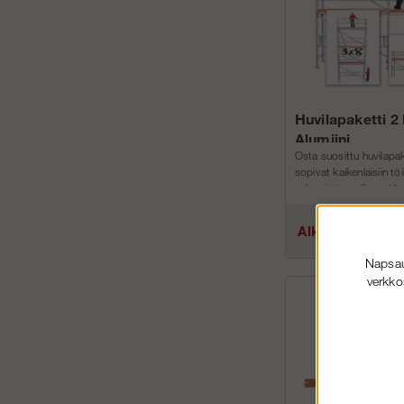
Huvilapaketti 2
Alumiini
Osta suosittu huvilapa
sopivat kaikenlaisiin tö
vahva ja turvallinen, täy
sinun projekteihin!
Alk.€3 387.25
...
Napsaut
verkko