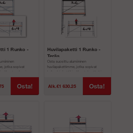
tti 1 Runko -
Huvilapaketti 1 Runko -
Teräs
umiininen
Osta suosittu alumiininen
e, jotka sopivat
huvilapakettimme, jotka sopivat
hin. Kevyt, vahva ja
kaikenlaisiin töihin. Kevyt, kestävä ja
ellinen juuri sinun
turvallinen, täydellinen juuri...
Osta!
Osta!
75
Alk.€1 630.25