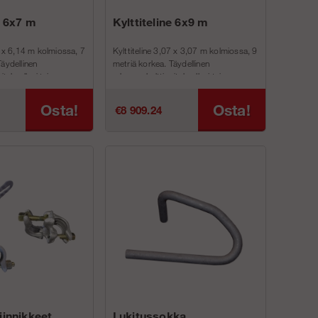
e 6x7 m
Kylttiteline 6x9 m
4 x 6,14 m kolmiossa, 7
Kylttiteline 3,07 x 3,07 m kolmiossa, 9
äydellinen
metriä korkea. Täydellinen
ityksellesi tai
rakennuskyltti yrityksellesi tai
dellinen kyltti...
laitoksellesi. Täydellinen kyltti...
Osta!
Osta!
€8 909.24
iinnikkeet
Lukitussokka