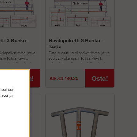
tti 3 Runko -
Huvilapaketti 3 Runko -
Teräs
uvilapakettimme, jotka
Osta suosittu huvilapakettimme, jotka
siin töihin. Kevyt,
sopivat kaikenlaisiin töihin. Kevyt,
nen, täydellinen juuri
vahva ja turvallinen, täydellinen juuri
in!Olem...
sinun projekteihin!Olem...
Osta!
Osta!
75
Alk.€4 140.25
teellesi
eksi ja