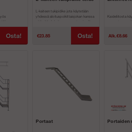
L-kaiteen tukipidike jota käytetään
myös
yhdessä aloituspoikittaisjokan kanssa
Kaideliitosta kä
tetään
pitämään L-kaiteen porrastornin ylä...
asennetaan run
ylätasolla sekä
kiinnitys puuttuu
Osta!
Osta!
€23.85
Alk.€8.66
Normaaliliitosta
Portaat
Portaiden 