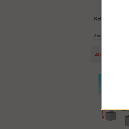
Kehys PLUS
2 metrin kehyksiä käyt
kaikissa runkotelinepak
0,66 metrin kehyksiä 
käyttä...
Alk.€75.17