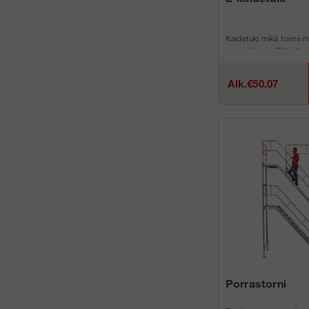
Kaidetuki mikä toimii 
lautalukkona. Sitä käy
pääasiassa telineidesi 
p...
Alk.€50.07
Porrastorni