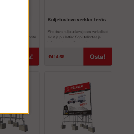
nkoteline
Kuljetuslava verkko teräs
Pinottava kuljetuslava jossa verkolliset
än es leventää telineitä
sivut ja puulattiat.Sopii tallentaa ja
, koska ulkonevat
kuljetta pienempiä osia sinun
teli...
telineisiin. Verkkokoko 50 x...
Osta!
Osta!
€414.65