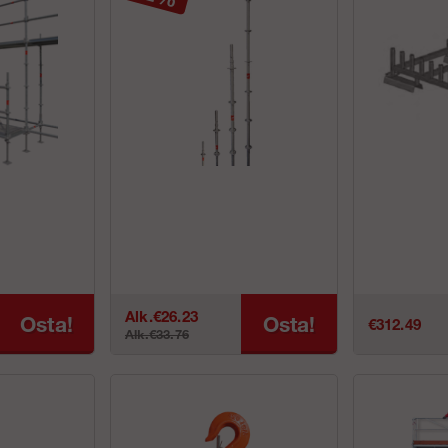
Alk.€26.23
Osta!
Osta!
€312.49
Alk.€33.76