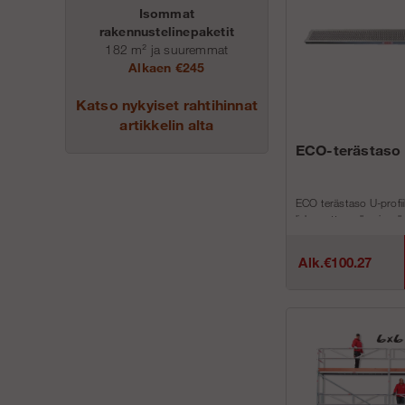
Isommat
rakennustelinepaketit
182 m² ja suuremmat
Alkaen €245
Katso nykyiset rahtihinnat
artikkelin alta
ECO-terästaso 
ECO terästaso U-profiili 
liukumattomalla pinnall
Parannettu työympäris
vierrekäin k&...
Alk.€100.27