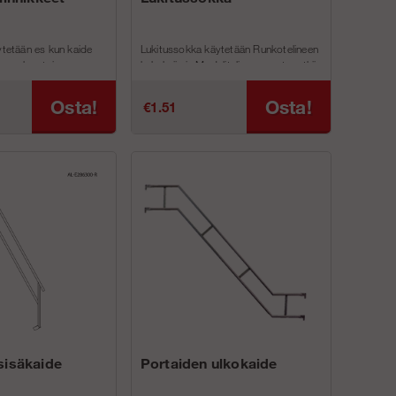
ytetään es kun kaide
Lukitussokka käytetään Runkotelineen
koon kun toinen
kehyksiin ja Modulitelineen pystyputkiin
.
lukitsemaan toisiinsa ja siten
lukitsemaan rakenne.
Osta!
Osta!
€1.51
/kytkin käytetä&...
sisäkaide
Portaiden ulkokaide