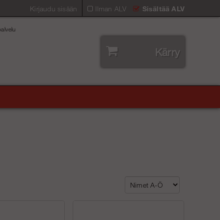
Kirjaudu sisään
Ilman ALV
Sisältää ALV
alvelu
Kärry