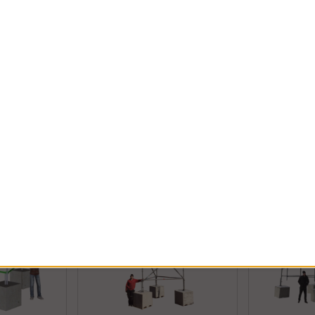
Konsoli hissin pyörille
Konsoli Ru
Konsolin avulla saat hissin pyörän ulos
etään vakiona
oikealle etäisyydelle telineestä työn
Konsolit käytetä
eteissa. 1 ja
helpottamiseksi. Nostojärjestelmäss...
julkusivua kohti
voidaan
räystäät tekevät 
Osta!
Osta!
€94
Alk.€41.29