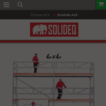
Ilman ALV
Sisältää ALV