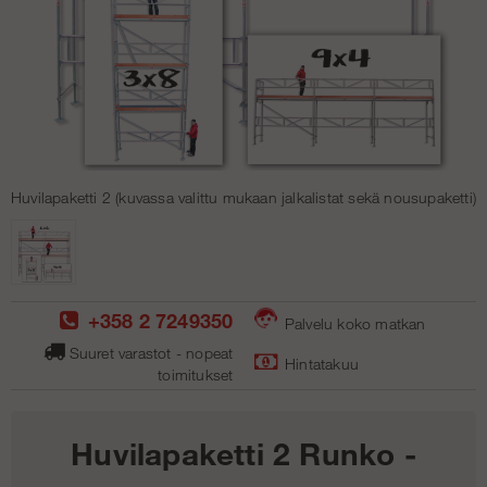
Huvilapaketti 2 (kuvassa valittu mukaan jalkalistat sekä nousupaketti)
+358 2 7249350
Palvelu koko matkan
Suuret varastot - nopeat
Hintatakuu
toimitukse
t
Huvilapaketti 2 Runko -