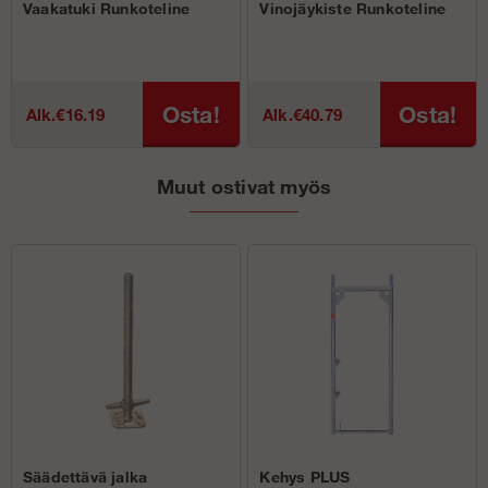
Vaakatuki Runkoteline
Vinojäykiste Runkoteline
Osta!
Osta!
Alk.€16.19
Alk.€40.79
Muut ostivat myös
Säädettävä jalka
Kehys PLUS