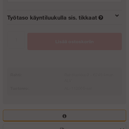
Työtaso käyntiluukulla sis. tikkaat
Ilman nousupakettia (0/3)
€0
Lisää ostoskoriin
Nousupaketti 4 m (1/3)
€187.75
Nousupaketti 6 m (2/3)
€375.50
Rahti:
Rahtiluokka 9 - €245 ilman
ALV
Tuotenro:
AL-110066-set
Nousupaketti 8 m (3/3)
€563.24