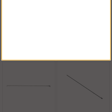
L-kaidetuki
Säädettävä jalka
Osta!
Osta!
Alk.€50.07
Alk.€24.10