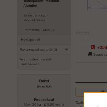
Telinepaketti Moduuli -
Alumiini
Telineiden osat -
Moduulitelineet
Porrastorni - Moduuli
Huvilapaketti
+358
Rakennustelineet pyörillä
Suuret va
Asennustuet ja muut
lisätarvikkeet
Rahti
(ilman ALV)
Postipaketti
Täydelliset telineet k
Max. 20 kg
≤
0,80 metriä