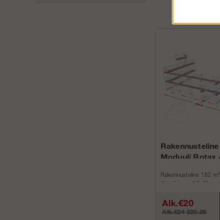
Rakennusteline
Moduuli Rotax 
Rakennusteline 182 m²
Alumiinin on 18,42 metr
metri...
Alk.€20
Alk.€24 220.25