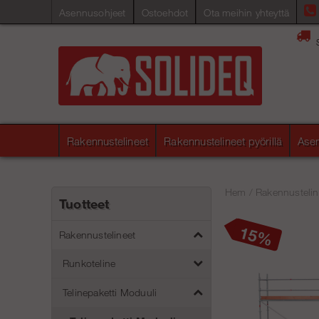
Asennusohjeet
Ostoehdot
Ota meihin yhteyttä
Rakennustelineet
Rakennustelineet pyörillä
Asen
Hem
/
Rakennustelin
Tuotteet
15
Rakennustelineet
Runkoteline
Telinepaketti Moduuli