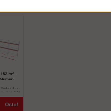
 182 m² -
Alumiini
 Moduuli Rotax
iä pitkä ja 9,92
Osta!