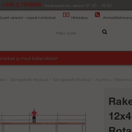
+358 2 7249350
Asiakaspalvelu arkisin 07.30 - 16.30
Suuret varastot - nopeat toimitukset
Hintatakuu
Ammattitaitoinen p
nustuet ja muut lisätarvikkeet
eet
/
Telinepaketti Moduuli
/
Telinepaketti Moduuli - Alumiini
/
Rakennust
Rake
12x4
Rota