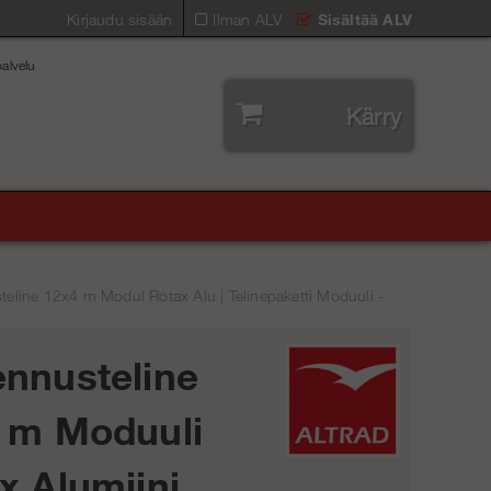
Kirjaudu sisään
Ilman ALV
Sisältää ALV
alvelu
Kärry
eline 12x4 m Modul Rotax Alu | Telinepaketti Moduuli -
nnusteline
 m Moduuli
x Alumiini