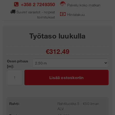
+358 2 7249350
Palvelu koko matkan
Suuret varastot - nopeat
Hintatakuu
toimitukse
t
Työtaso luukulla
€312.49
Osan pituus
[m]:
Lisää ostoskoriin
Rahti:
Rahtiluokka 5 - €50 ilman
ALV