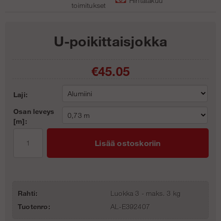
Hintatakuu
toimitukse
t
U-poikittaisjokka
€45.05
Laji:
Osan leveys
[m]:
Lisää ostoskoriin
Rahti:
Luokka 3 - maks. 3 kg
Tuotenro:
AL-E392407