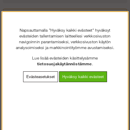
Napsauttamalla "Hyväksy kaikki evästeet" hyväksyt
evästeiden tallentamisen laitteellesi verkkosivuston
navigoinnin parantamiseksi, verkkosivuston käytön
analysoimiseksi ja markkinointityömme avustamiseksi.
U-poikittaisjokka on asennettu pystyputkien renkaisiin ja lukittu
Lue lisää evästeiden käsittelysämme
kiilaliittimillä. Työtaso asetetaan siitenU-profiiliin ja kiinnitetään
tietosuojakäytännöstämme
.
katteen pidikeeseen.
Evästeasetukset
Hyväksy kaikki evästeet
U-poikottaisjokka alumiini on saatavana vain 0,73 m pituisena ja
Modul Rotax Alumiini 1,09 m pituisena.
Tarvikkeet