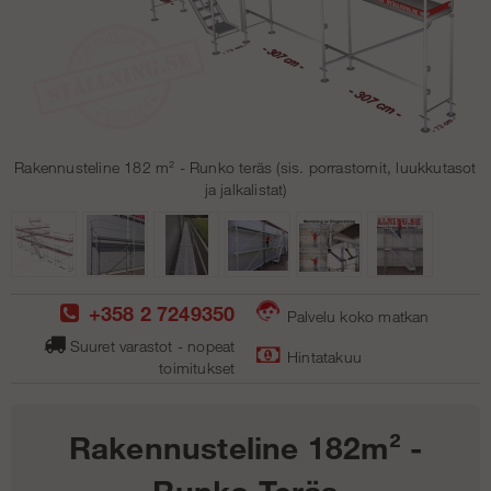
Rakennusteline 182 m² - Runko teräs (sis. porrastornit, luukkutasot
ja jalkalistat)
+358 2 7249350
Palvelu koko matkan
Suuret varastot - nopeat
Hintatakuu
toimitukse
t
Rakennusteline 182m² -
Runko Teräs