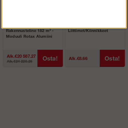
Rakennusteline 182 m² -
Liittimet/Kiinnikkeet
Moduuli Rotax Alumiini
Alk.€20 587.27
Osta!
Osta!
Alk.€8.66
Alk.€24 220.25