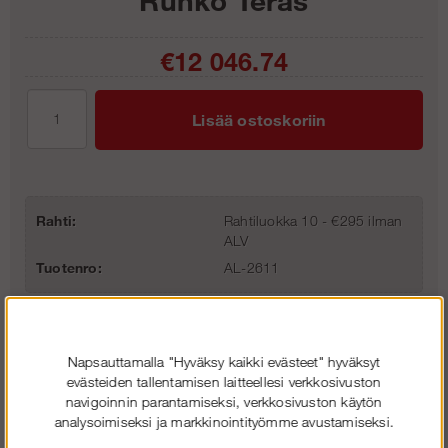
€12 046.74
Lisää ostoskoriin
Rahti:
Rahtiluokka 10 - €295 ilman
ALV
Tuotenro:
AL-2611
Napsauttamalla "Hyväksy kaikki evästeet" hyväksyt
evästeiden tallentamisen laitteellesi verkkosivuston
navigoinnin parantamiseksi, verkkosivuston käytön
analysoimiseksi ja markkinointityömme avustamiseksi.