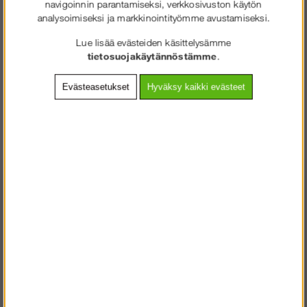
navigoinnin parantamiseksi, verkkosivuston käytön
Rahti:
Rahtiluokka 1 - €9,90 ilman
analysoimiseksi ja markkinointityömme avustamiseksi.
ALV
Lue lisää evästeiden käsittelysämme
Tuotenro:
ST-020007
tietosuojakäytännöstämme
.
Evästeasetukset
Hyväksy kaikki evästeet
Muut ostivat myös
SOLIDEQ.FI
TERVETULOA
:LLE
VALITSE YRITYS TAI KULUTTAJA.