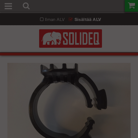
Ilman ALV
Sisältää ALV