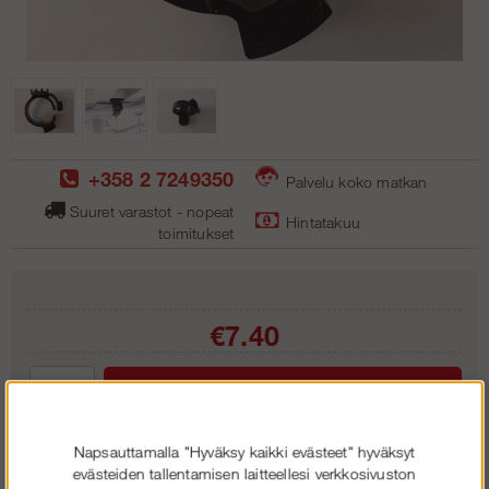
+358 2 7249350
Palvelu koko matkan
Suuret varastot - nopeat
Hintatakuu
toimitukse
t
€7.40
Lisää ostoskoriin
Napsauttamalla "Hyväksy kaikki evästeet" hyväksyt
evästeiden tallentamisen laitteellesi verkkosivuston