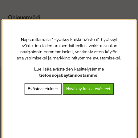
Ohjauspyörä
Napsauttamalla "Hyväksy kaikki evästeet" hyväksyt
Osta!
€99.15
evästeiden tallentamisen laitteellesi verkkosivuston
navigoinnin parantamiseksi, verkkosivuston käytön
analysoimiseksi ja markkinointityömme avustamiseksi.
Lue lisää evästeiden käsittelysämme
tietosuojakäytännöstämme
.
Evästeasetukset
Hyväksy kaikki evästeet
SOLIDEQ.FI
TERVETULOA
:LLE
VALITSE YRITYS TAI KULUTTAJA.
KULUTTAJA SISÄLTÄÄ ALV