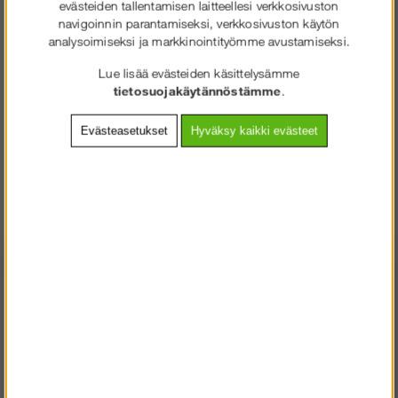
evästeiden tallentamisen laitteellesi verkkosivuston
navigoinnin parantamiseksi, verkkosivuston käytön
analysoimiseksi ja markkinointityömme avustamiseksi.
Rahti:
Rahtiluokka 4 - €40 ilman
ALV
Lue lisää evästeiden käsittelysämme
Tuotenro:
EB-E8726332
tietosuojakäytännöstämme
.
Evästeasetukset
Hyväksy kaikki evästeet
Linkki tuotesivulle »
SOLIDEQ.FI
Muut ostivat myös
TERVETULOA
:LLE
VALITSE YRITYS TAI KULUTTAJA.