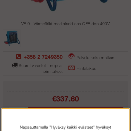
VF 9 - Värmefläkt med sladd och CEE-don 400V
+358 2 7249350
Palvelu koko matkan
Suuret varastot - nopeat
Hintatakuu
toimitukse
t
€337.60
Lisää ostoskoriin
Napsauttamalla "Hyväksy kaikki evästeet" hyväksyt