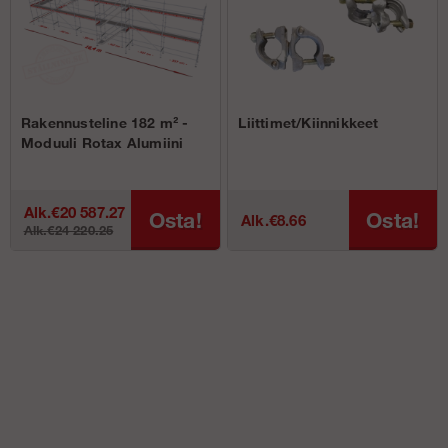
Rakennusteline 182 m² -
Liittimet/Kiinnikkeet
Moduuli Rotax Alumiini
Alk.€20 587.27
Osta!
Osta!
Alk.€8.66
Alk.€24 220.25