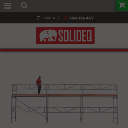
Ilman ALV
Sisältää ALV