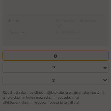
Porrastorni 4 m - Runko - Almumiini
€1 504.75
Rahti:
Rahtiluokka 9 - €245 ilman
ALV
Tuotenro:
AL-100094-set
Täydelliset rakennustelineet ristikkokaiteilla erilaisiin rakennustöihin
ja -projekteihin kuten maalauksiin, rappauksiin tai
sähköasennuksiin. Helppoa, nopeaa ja turvallista!