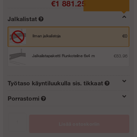
€1 881.25
Jalkalistat
Ilman jalkalistoja
€0
Jalkalistapaketti Runkoteline 6x4 m
€83.96
Työtaso käyntiluukulla sis. tikkaat
Porrastorni
Ilman nousupakettia (0/1)
€0
Ilman porrastornia
€0
Nousupaketti 4 m (1/1)
€187.75
Lisää ostoskoriin
Porrastorni 4 m - Runko - Almumiini
€1 504.75