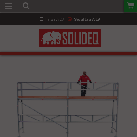
Ilman ALV
Sisältää ALV