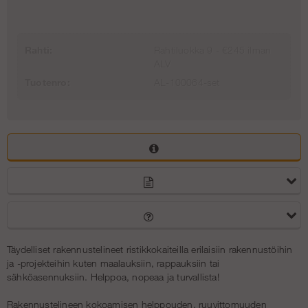
Rahti:
Rahtiluokka 9 - €245 ilman
ALV
Tuotenro:
AL-100064-set
Täydelliset rakennustelineet ristikkokaiteilla erilaisiin rakennustöihin
ja -projekteihin kuten maalauksiin, rappauksiin tai
sähköasennuksiin. Helppoa, nopeaa ja turvallista!
Rakennustelineen kokoamisen helppouden, ruuvittomuuden