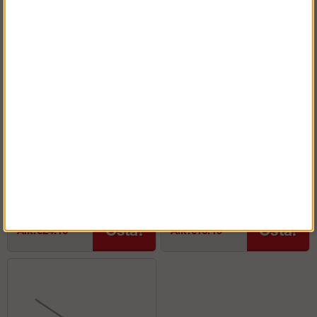
Säädettävä jalka
Vaakatuki Runkoteline
Osta!
Osta!
Alk.€24.10
Alk.€16.19