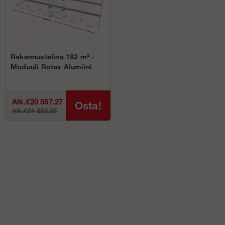
Rakennusteline 182 m² -
Moduuli Rotax Alumiini
Alk.€20 587.27
Osta!
Alk.€24 220.25