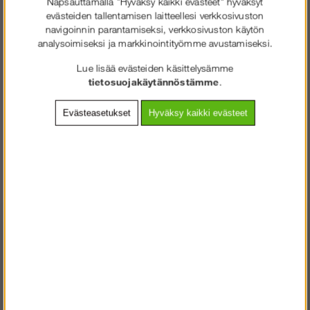
Napsauttamalla "Hyväksy kaikki evästeet" hyväksyt
Lisää ostoskoriin
evästeiden tallentamisen laitteellesi verkkosivuston
navigoinnin parantamiseksi, verkkosivuston käytön
analysoimiseksi ja markkinointityömme avustamiseksi.
Lue lisää evästeiden käsittelysämme
Rahti:
Luokka 2 - maks. 2 kg
tietosuojakäytännöstämme
.
Tuotenro:
AL-E502000
Evästeasetukset
Hyväksy kaikki evästeet
Sauma ristikkopalkkiin. Nivelliitos sis. 4 sprinttiä.
SOLIDEQ.FI
TERVETULOA
:LLE
Muut ostivat myös
VALITSE YRITYS TAI KULUTTAJA.