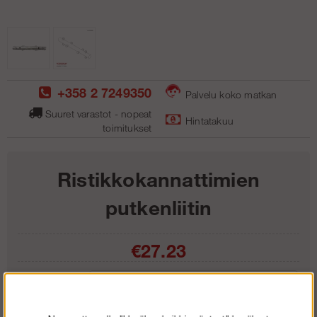
+358 2 7249350
Palvelu koko matkan
Suuret varastot - nopeat
Hintatakuu
toimitukse
t
Ristikkokannattimien
putkenliitin
€27.23
Tyyppi: