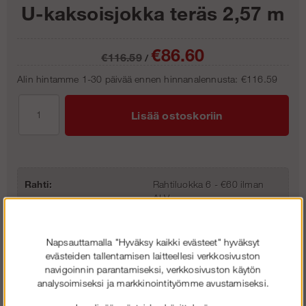
U-kaksoisjokka teräs 2,57 m
€86.60
€116.59
/
Alin hintamme 1-30 päivää ennen hinnanalennusta:
€116.59
Lisää ostoskoriin
Rahti:
Rahtiluokka 6 - €60 ilman
ALV
Tuotenro:
AA-5F00307257
Napsauttamalla "Hyväksy kaikki evästeet" hyväksyt
evästeiden tallentamisen laitteellesi verkkosivuston
navigoinnin parantamiseksi, verkkosivuston käytön
analysoimiseksi ja markkinointityömme avustamiseksi.