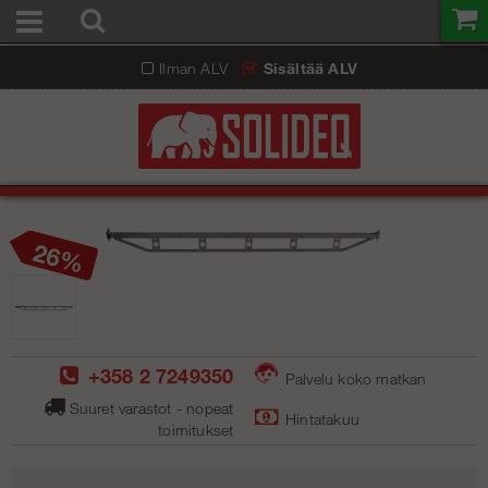
Ilman ALV
Sisältää ALV
26
+358 2 7249350
Palvelu koko matkan
Suuret varastot - nopeat
Hintatakuu
toimitukse
t