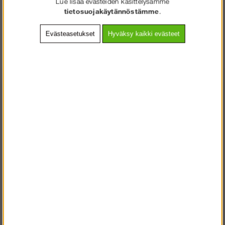
Lue lisää evästeiden käsittelysämme
tietosuojakäytännöstämme
.
Evästeasetukset
Hyväksy kaikki evästeet
Muut ostivat myös
SOLIDEQ.FI
TERVETULOA
:LLE
VALITSE YRITYS TAI KULUTTAJA.
KULUTTAJA SISÄLTÄÄ ALV
Rakennusteline 182 m² -
Moduuli Rotax Alumiini
YRITYS ILMAN ALV