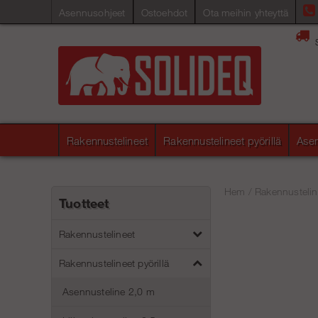
Asennusohjeet
Ostoehdot
Ota meihin yhteyttä
Rakennustelineet
Rakennustelineet pyörillä
Asen
Hem
/
Rakennusteline
Tuotteet
Rakennustelineet
Rakennustelineet pyörillä
Asennusteline 2,0 m