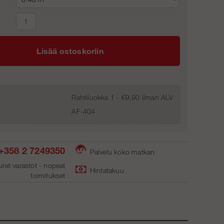
Lisää ostoskoriin
Rahtiluokka 1 - €9,90 ilman ALV
AF-404
+358 2 7249350
Palvelu koko matkan
ret varastot - nopeat
Hintatakuu
toimitukse
t