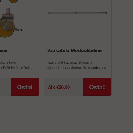
ase
Vaakatuki Moduuliteline
Vaakatu
ikuteltaviin
Vaakatukit käytetään kaiteina
Vaakatuki Al
iinKääntyvät pyörä...
Moduulitelinessämme. Se muodostaa
rakennustel
myös vaak...
Espanjalais
Osta!
Osta!
Alk.€26.98
Alk.€50