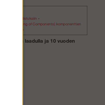
nnusohjeisiin »
ppitarkastustodistuksiin »
ant Upright (Mixing of Components) komponenttien
uus -raportti »
inomaisella laadulla ja 10 vuoden