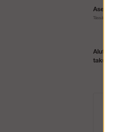
Asennusohjee
Tässä ovat voimassa 
Alufase - yks
takuulla!