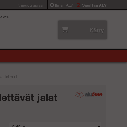
Kirjaudu sisään
Ilman ALV
Sisältää ALV
alvelu
Kärry
at telineet |
ettävät jalat