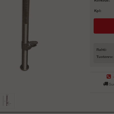
Korkeus:
Kpl:
Rahti:
Tuotenro:
Suu