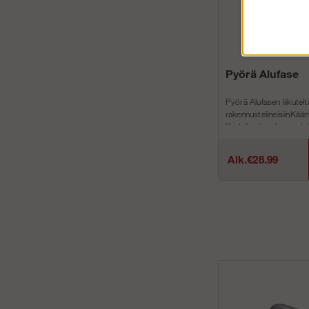
Pyörä Alufase
Pyörä Alufasen liikutelt
rakennustelineisiinKää
liikuteltaviin rakennustel
kokoisin...
Alk.€28.99