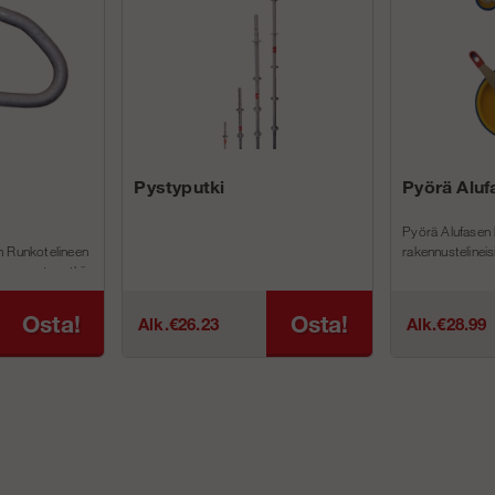
Pystyputki
Pyörä Aluf
Pyörä Alufasen li
n Runkotelineen
rakennustelineis
neen pystyputkiin
Osta!
Osta!
Alk.€26.23
Alk.€28.99