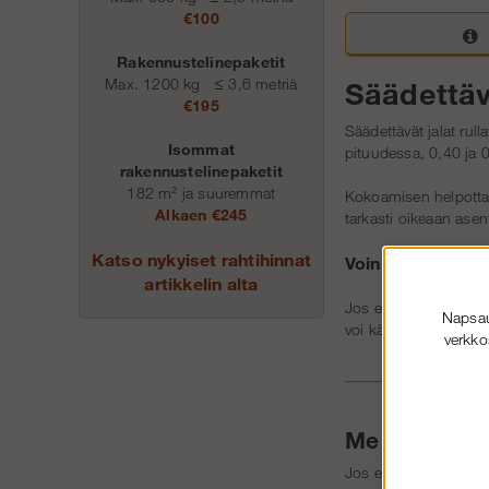
€100
Rakennustelinepaketit
Max. 1200 kg
≤
3,6 metriä
Säädettävä
€195
Säädettävät jalat rul
Isommat
pituudessa, 0,40 ja 
rakennustelinepaketit
182 m² ja suuremmat
Kokoamisen helpottami
Alkaen €245
tarkasti oikeaan ase
Katso nykyiset rahtihinnat
Voinko käyttää sä
artikkelin alta
Jos et halua käyttää p
Napsaut
voi käyttää ammatti
verkko
Me autamme 
Jos et ole varma min