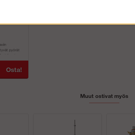
aviin
ntyvät pyörät
ineisiin eri
Osta!
Muut ostivat myös