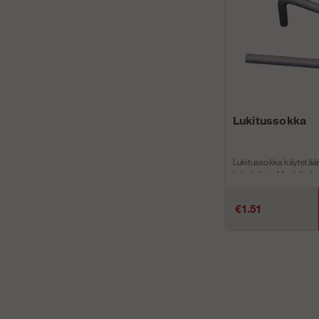
Lukitussokka
Lukitussokka käytetää
kehyksiin ja Moduliteli
luk...
€1.51