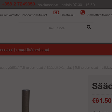
+358 2 7249350
Asiakaspalvelu arkisin 07.30 - 16.30
Suuret varastot - nopeat toimitukset
Hintatakuu
Ammattitaitoinen p
nustuet ja muut lisätarvikkeet
et pyörillä
/
Telineiden osat
/
Säädettävät jalat | Telineiden osat - Liikkuv
Sääd
€61.50