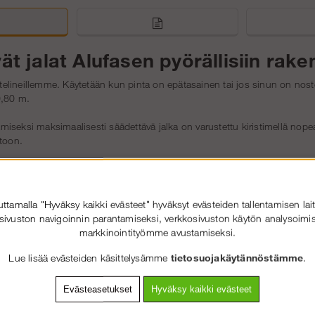
t jalat Alufasen pyörällisiin rake
latelineillemme. Käytetään kun pinta on epätasainen tai jos sinun on no
0,80 m.
seksi maksimaalisesti säädettävä jalka on varustettu kiristimellä nopeaa
ntoon.
ädettäviä jalkoja ilman pyöriä?
yöriä osta jalkalevy. Muista että rakennusteline on tyyppitarkastettu kuten
tamalla "Hyväksy kaikki evästeet" hyväksyt evästeiden tallentamisen lait
käytössä säännösten mukaisena.
sivuston navigoinnin parantamiseksi, verkkosivuston käytön analysoimis
markkinointityömme avustamiseksi.
Lue lisää evästeiden käsittelysämme
tietosuojakäytännöstämme
.
sinua!
Evästeasetukset
Hyväksy kaikki evästeet
kä mallin valitset, asiakaspalvelumme on sinun varten
.
Tässä yhteysti