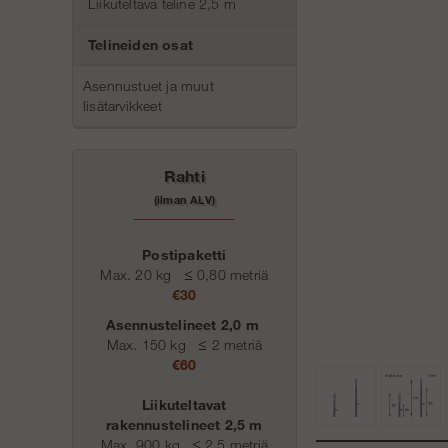
Liikuteltava teline 2,5 m
Telineiden osat
Asennustuet ja muut
lisätarvikkeet
Rahti
(ilman ALV)
Postipaketti
Max. 20 kg
≤
0,80 metriä
€30
Asennustelineet 2,0 m
Max. 150 kg
≤
2 metriä
€60
Liikuteltavat
rakennustelineet 2,5 m
Max. 900 kg
≤
2,5 metriä