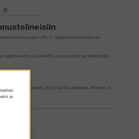
nnustelineisiin
stettava asentoa jopa 0,80 m. Saatavana kahdessa eri
 säätöä varten ja kierteellä, jossa puristimet käännetään
 ohjeiden mukaisesti, ja jos käytät jalkalevyä, telinettä ei
teellesi
eksi ja
etomme!