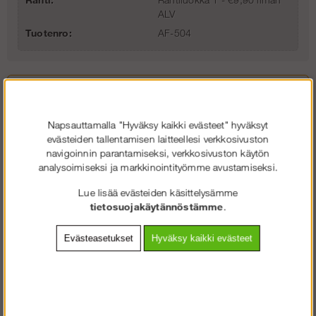
ALV
Tuotenro:
AF-504
Napsauttamalla "Hyväksy kaikki evästeet" hyväksyt
evästeiden tallentamisen laitteellesi verkkosivuston
navigoinnin parantamiseksi, verkkosivuston käytön
analysoimiseksi ja markkinointityömme avustamiseksi.
Lue lisää evästeiden käsittelysämme
Jalkalistat Alufasen pyörällisiin
tietosuojakäytännöstämme
.
rakennustelineisiin
Evästeasetukset
Hyväksy kaikki evästeet
Valmistettu laadukkaasta säänkestävästa suomalaisesta vanerista.
Kevyt paino ja helppo koota.
Tämä yhdessä käyntiluukullisten
työtason kanssa tarkoittaa että asemasi täyttää ruotsin
työympäristöviraston sääntöjen (AFS 2013:4) mukaiset vaatimukset.