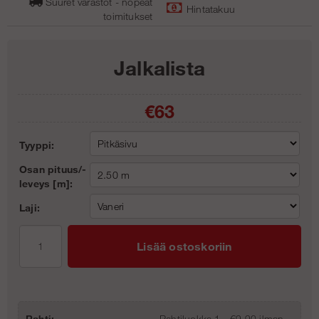
Suuret varastot - nopeat
Hintatakuu
toimitukse
t
Jalkalista
€63
Tyyppi:
Osan pituus/-
leveys [m]:
Laji:
Lisää ostoskoriin
Rahti:
Rahtiluokka 1 - €9,90 ilman