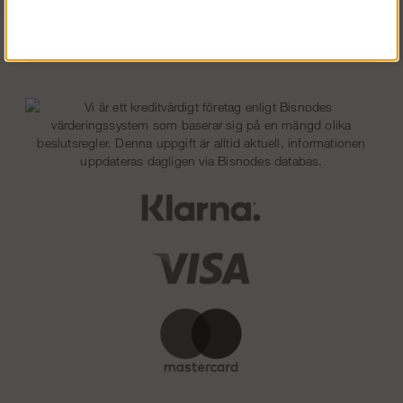
Tykkää meistä Facebookissa!