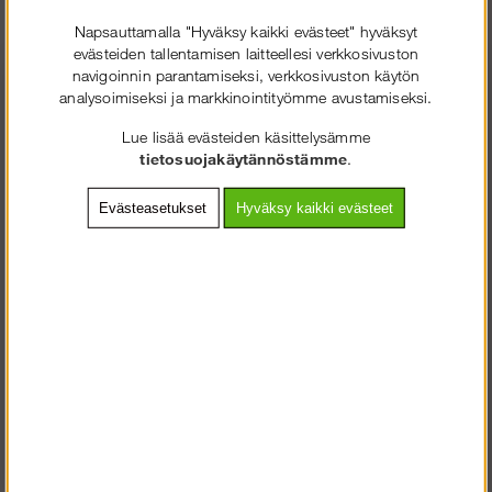
Napsauttamalla "Hyväksy kaikki evästeet" hyväksyt
evästeiden tallentamisen laitteellesi verkkosivuston
navigoinnin parantamiseksi, verkkosivuston käytön
analysoimiseksi ja markkinointityömme avustamiseksi.
+358 2 7249350
Lue lisää evästeiden käsittelysämme
SOLIDEQ.FI
tietosuojakäytännöstämme
.
Asiakaspalvelu arkisin
TERVETULOA
:LLE
08.00-16.00
VALITSE YRITYS TAI KULUTTAJA.
Evästeasetukset
Hyväksy kaikki evästeet
mail@solideq.fi
KULUTTAJA SISÄLTÄÄ ALV
Tiedot
YRITYS ILMAN ALV
Ostoehdot
Ota meihin yhteyttä
Tietosuojakäytäntö
Asennusohjeet
Peruutusoikeus