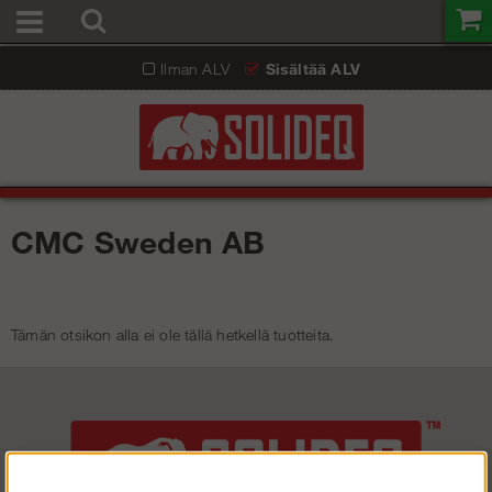
Ilman ALV
Sisältää ALV
CMC Sweden AB
Tämän otsikon alla ei ole tällä hetkellä tuotteita.