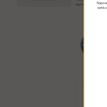
Napsaut
käytetään työpaikalla,
verkko