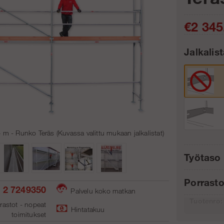
€2 345
Jalkalis
Kpl:
m - Runko Teräs (Kuvassa valittu mukaan jalkalistat)
Työtaso 
Porrasto
Rahti:
 2 7249350
Palvelu koko matkan
Tuotenro:
rastot - nopeat
Hintatakuu
toimitukse
t