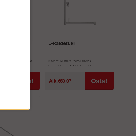
US
L-kaidetuki
iä käytetään vakiona
Kaidetuki mikä toimii myös
linepaketeissa. 1 ja
lautalukkona. Sitä käytetään
yksiä voidaan
pääasiassa telineidesi ylätasolla sekä
p...
Osta!
Osta!
Alk.€50.07