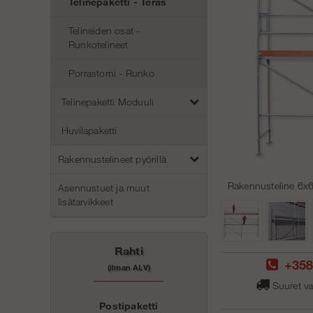
Telinepaketti - Teräs
Telineiden osat -
Runkotelineet
Porrastorni - Runko
Telinepaketti Moduuli
Huvilapaketti
Rakennustelineet pyörillä
Rakennusteline 6x6 
Asennustuet ja muut
lisätarvikkeet
Rahti
+358
(ilman ALV)
Suuret va
Postipaketti