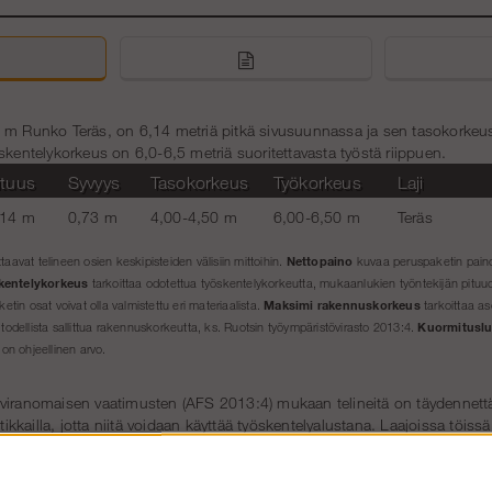
m Runko Teräs, on 6,14 metriä pitkä sivusuunnassa ja sen tasokorkeus on
skentelykorkeus on 6,0-6,5 metriä suoritettavasta työstä riippuen.
ituus
Syvyys
Tasokorkeus
Työkorkeus
Laji
,14 m
0,73 m
4,00-4,50 m
6,00-6,50 m
Teräs
Nettopaino
ttaavat telineen osien keskipisteiden välisiin mittoihin.
kuvaa peruspaketin paino
kentelykorkeus
tarkoittaa odotettua työskentelykorkeutta, mukaanlukien työntekijän pituu
Maksimi rakennuskorkeus
ketin osat voivat olla valmistettu eri materiaalista.
tarkoittaa as
Kuormitusl
 todellista sallittua rakennuskorkeutta, ks. Ruotsin työympäristövirasto 2013:4.
 on ohjeellinen arvo.
viranomaisen vaatimusten (AFS 2013:4) mukaan telineitä on täydennett
utikkailla, jotta niitä voidaan käyttää työskentelyalustana. Laajoissa töissä 
 porrastornilla. Tämä on saatavilla yllä olevista vaihtoehdoista.
yttössä, telineen voi pystyttää ilman erityistä lupaa. Jos telineitä kuitenk