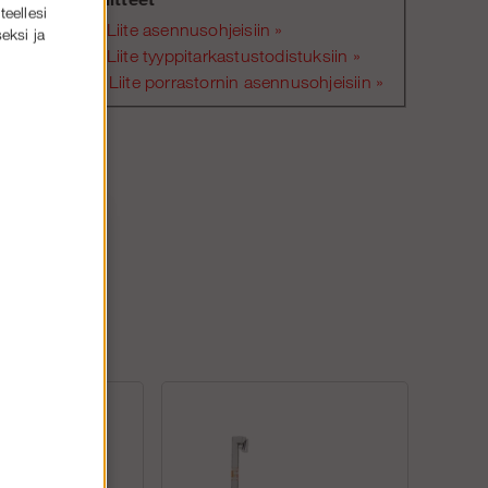
teellesi
Liite asennusohjeisiin »
eksi ja
Liite tyyppitarkastustodistuksiin »
Liite porrastornin asennusohjeisiin »