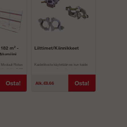
 182 m² -
Liittimet/Kiinnikkeet
Alumiini
 Moduuli Rotax
Kaideliitosta käytetään es kun kaide
iä pitkä ja 9,92
asennetaan runkoon kun toinen
kiinnitys puut...
Osta!
Osta!
Alk.€8.66