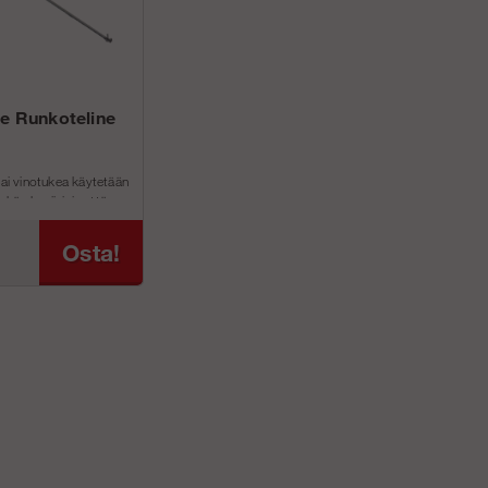
te Runkoteline
tai vinotukea käytetään
kä alumiinisia että
elineit&#...
Osta!