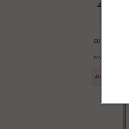
ECO-terästaso 
ECO terästaso U-profiili 
liukumattomalla pinnall
Parannettu työympäris
vierrekäin k&...
Alk.€100.27