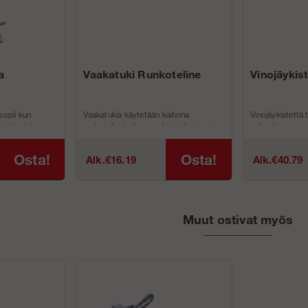
a
Vaakatuki Runkoteline
Vinojäykis
sopii kun
Vaakatukia käytetään kaiteina
Vinojäykistettä 
ai jos jalan on
runkotelineissämme. Jos haluat nostaa
vakauttamaan se
evyssä on 4 kpl
telineesi työtasoa, näitä käytetä...
teräksisiä runkot
Osta!
Osta!
Alk.€16.19
Alk.€40.79
Muut ostivat myös