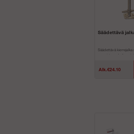
Säädettävä jalk
Säädettävä kierrejalka 
maapinta on kalteva ja/t
oltava vinossa. Pohjal
12 mm reik...
Alk.€24.10