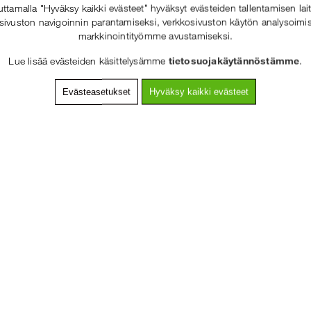
tamalla "Hyväksy kaikki evästeet" hyväksyt evästeiden tallentamisen lait
 telineen pystyttäjän on oltava koulutettu telineasentaja.
sivuston navigoinnin parantamiseksi, verkkosivuston käytön analysoimis
markkinointityömme avustamiseksi.
Lue lisää evästeiden käsittelysämme
tietosuojakäytännöstämme
.
Evästeasetukset
Hyväksy kaikki evästeet
SOLIDEQ.FI
Tarvikkeet
TERVETULOA
:LLE
VALITSE YRITYS TAI KULUTTAJA.
KULUTTAJA SISÄLTÄÄ ALV