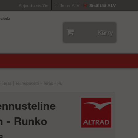
Kirjaudu sisään
Ilman ALV
Sisältää ALV
alvelu
Kärry
eräs | Telinepaketti - Teräs - Ru
nnusteline
 - Runko
s