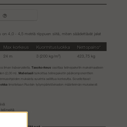
Porrastorni 4 m - Runko - Teräs
€1 316.50
Nousupaketti 6 m (2/2)
€375.50
Porrastorni 6 m - Runko - Teräs
€2 383.25
 4,0 - 4,5 metriä riippuen siitä, miten säädettävät jalat
Max korkeus
Kuormitusluokka
Nettopaino*
24 m
3 (200 kg/m²)
423,75 kg
Tasokorkeus
a ilman lisävarusteita.
osoittaa telinepaketin maksimaalisen
Materiaali
den (2,00 m).
tarkoittaa telinepaketin pääkomponenttien
ennusohjeiden mukaista suurinta sallittua korkeutta. Sovellettavat
uokka
ilmoitetaan Ruotsin työympäristöviraston määritelmän mukaisesti
ävä
telineitä
in
Liitteet