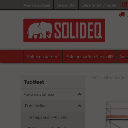
Asennusohjeet
Ostoehdot
Ota meihin yhteyttä
Rakennustelineet
Rakennustelineet pyörillä
Asen
Hem
/
Rakennustelin
Tuotteet
Rakennustelineet
Runkoteline
Telinepaketti - Alumiini