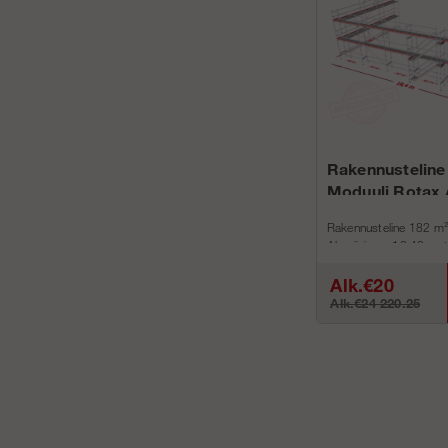
Rakennusteline
Moduuli Rotax 
Rakennusteline 182 m²
Alumiinin on 18,42 metr
metri...
Alk.€20
Alk.€24 220.25
587.27