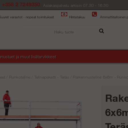
+358 2 7249350
Asiakaspalvelu arkisin 07.30 - 16.30
Suuret varastot - nopeat toimitukset
Hintatakuu
Ammattitaitoinen p
nustuet ja muut lisätarvikkeet
eet
/
Runkoteline
/
Telinepaketti - Teräs
/
Rarkennusteline 6x6m - Runko T
Rake
6x6m
Terä