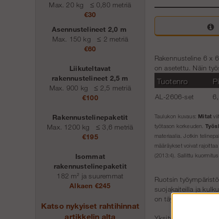
Max. 20 kg
≤
0,80 metriä
€30
Asennustelineet 2,0 m
Max. 150 kg
≤
2 metriä
€60
Rakennusteline 6 x 6 
on asetettu. Näin työ
Liikuteltavat
rakennustelineet 2,5 m
Tuotenro
P
Max. 900 kg
≤
2,5 metriä
AL-2606-set
6
€100
Mitat
Rakennustelinepaketit
Taulukon kuvaus:
vii
Työs
Max. 1200 kg
≤
3,6 metriä
työtason korkeuden.
€195
materiaalia. Jotkin telinepa
määräykset voivat rajoittaa
Isommat
(2013:4). Sallittu kuormitus
rakennustelinepaketit
182 m² ja suuremmat
Ruotsin työympäristö
Alkaen €245
suojakaiteilla ja kulk
on täydennettävä myös
Katso nykyiset rahtihinnat
artikkelin alta
Yksityishenkilöiden kä