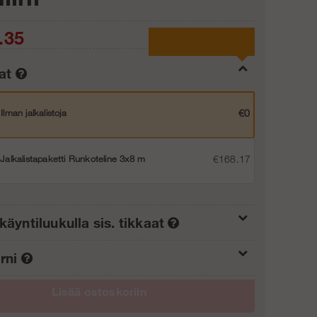
.35
tat
Ilman jalkalistoja
€0
Jalkalistapaketti Runkoteline 3x8 m
€168.17
käyntiluukulla sis. tikkaat
rni
Ilman nousupakettia (0/3)
€0
Lisää ostoskoriin
Ilman porrastornia
€0
Nousupaketti 4 m (1/3)
€187.75