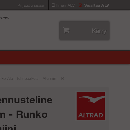
Kirjaudu sisään
Ilman ALV
Sisältää ALV
alvelu
Kärry
o Alu | Telinepaketti - Alumiini - R
nnusteline
m - Runko
iini