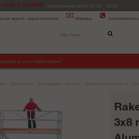
+358 2 7249350
Asiakaspalvelu arkisin 07.30 - 16.30
Suuret varastot - nopeat toimitukset
Hintatakuu
Ammattitaitoinen p
nustuet ja muut lisätarvikkeet
eet
/
Runkoteline
/
Telinepaketti - Alumiini
/
Rakennusteline 3x8 m - Runk
Rake
3x8 
Alum