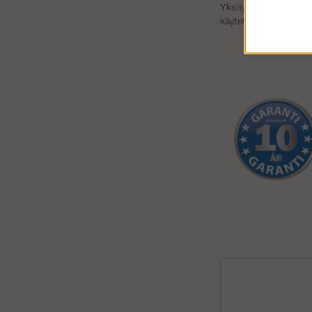
Yksityishenkilöiden kä
käytetään työpaikalla,