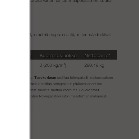
 esimerkiksi kattotöitä varten tai jos maaperässä on suuria
keus on 6,0 - 6,5 metriä riippuen siitä, miten säädettävät
Max korkeus
Kuormitusluokka
Nettopaino*
24 m
3 (200 kg/m²)
290,19 kg
Tasokorkeus
a ilman lisävarusteita.
osoittaa telinepaketin maksimaalisen
Materiaali
den (2,00 m).
tarkoittaa telinepaketin pääkomponenttien
ennusohjeiden mukaista suurinta sallittua korkeutta. Sovellettavat
uokka
ilmoitetaan Ruotsin työympäristöviraston määritelmän mukaisesti
ävä
telineitä