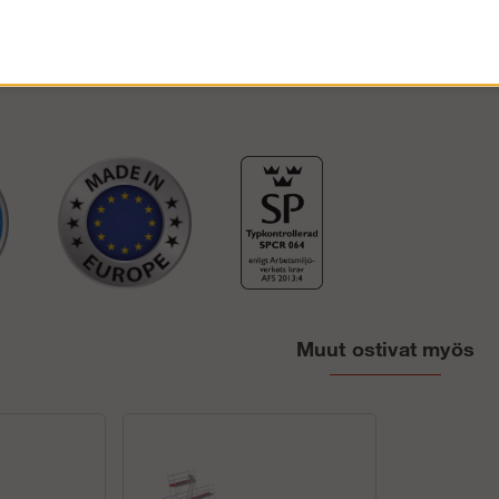
yttössä, telineen voi pystyttää ilman erityistä lupaa. Jos telineitä kuitenk
 telineen pystyttäjän on oltava koulutettu telineasentaja.
Muut ostivat myös