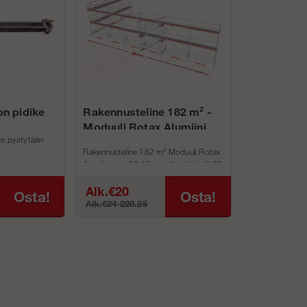
on pidike
Rakennusteline 182 m² -
Moduuli Rotax Alumiini
ke pystytään
Rakennusteline 182 m² Moduuli Rotax
Alumiinin on 18,42 metriä pitkä ja 9,92
metri...
Alk.€20
Osta!
Osta!
Alk.€24 220.25
587.27