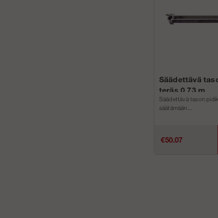
Säädettävä tas
teräs 0,73 m
Säädettävä tason pidi
säätämään...
€50.07