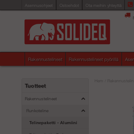
Asennusohjeet
Ostoehdot
Ota meihin yhteyttä
Rakennustelineet
Rakennustelineet pyörillä
Asen
Hem
/
Rakennustelin
Tuotteet
Rakennustelineet
Runkoteline
Telinepaketti - Alumiini