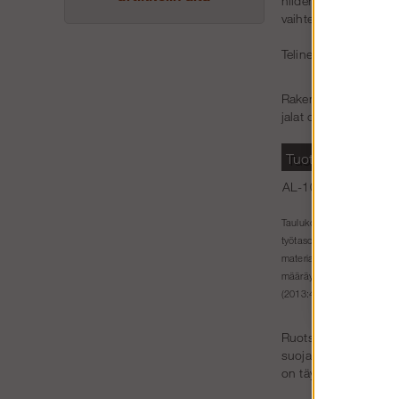
niiden korkeutta void
vaihteluita.
Telineet valmistetaa
Rakennusteline
3 x 
jalat on asetettu. Nä
Tuotenro
P
AL-100038-set
3
Mitat
Taulukon kuvaus:
vii
Työs
työtason korkeuden.
materiaalia. Jotkin telinepa
määräykset voivat rajoittaa
(2013:4). Sallittu kuormitus
Ruotsin työympäristö
suojakaiteilla ja kulk
on täydennettävä myös