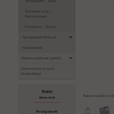
Telinepaketti - Teräs
Telineiden osat -
Runkotelineet
Porrastorni - Runko
Telinepaketti Moduuli
Huvilapaketti
Rakennustelineet pyörillä
Asennustuet ja muut
lisätarvikkeet
Rahti
Rakennusteline 3x8
(ilman ALV)
Postipaketti