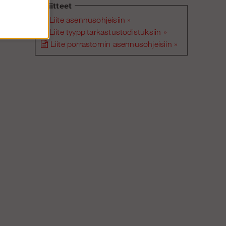
in
Liitteet
Liite asennusohjeisiin »
Liite tyyppitarkastustodistuksiin »
Liite porrastornin asennusohjeisiin »