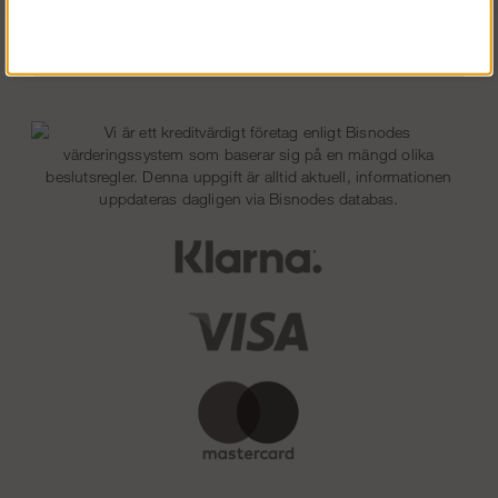
Tykkää meistä Facebookissa!