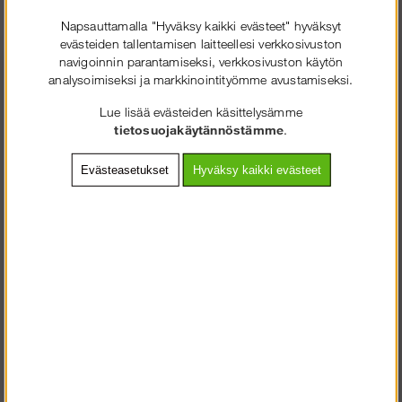
Napsauttamalla "Hyväksy kaikki evästeet" hyväksyt
evästeiden tallentamisen laitteellesi verkkosivuston
navigoinnin parantamiseksi, verkkosivuston käytön
analysoimiseksi ja markkinointityömme avustamiseksi.
+358 2 7249350
Lue lisää evästeiden käsittelysämme
SOLIDEQ.FI
tietosuojakäytännöstämme
.
Asiakaspalvelu arkisin
TERVETULOA
:LLE
08.00-16.00
VALITSE YRITYS TAI KULUTTAJA.
Evästeasetukset
Hyväksy kaikki evästeet
mail@solideq.fi
KULUTTAJA SISÄLTÄÄ ALV
Tiedot
YRITYS ILMAN ALV
Ostoehdot
Ota meihin yhteyttä
Tietosuojakäytäntö
Asennusohjeet
Peruutusoikeus