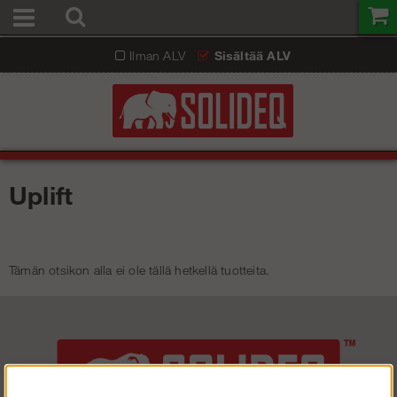
Ilman ALV
Sisältää ALV
Uplift
Tämän otsikon alla ei ole tällä hetkellä tuotteita.