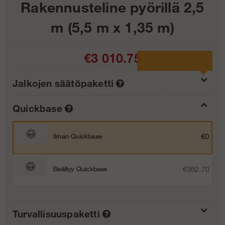
Rakennusteline pyörillä 2,5
m (5,5 m x 1,35 m)
€3 010.75
Jalkojen säätöpaketti
Quickbase
Säätöpaketti 40 cm
€0
Ilman Quickbase
€0
Säätöpaketti 80 cm
€186.99
Sisältyy Quickbase
€362.70
Turvallisuuspaketti