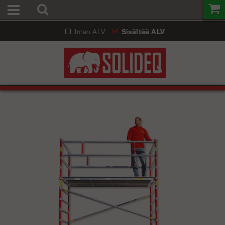
Ilman ALV
Sisältää ALV