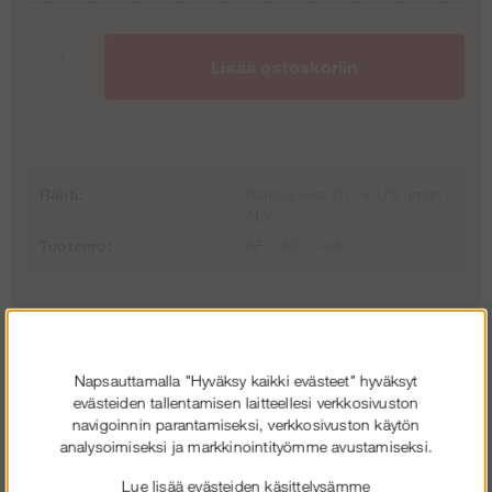
Ei turvallisuuspakettia, ei jalkalistaa
€0
Lisää ostoskoriin
+ Jalkalista
€161.89
+ Turvallisuuspaketti
€688.99
Rahti:
Rahtiluokka 20 - €179 ilman
ALV
Tuotenro:
AF-14011-set
Napsauttamalla "Hyväksy kaikki evästeet" hyväksyt
evästeiden tallentamisen laitteellesi verkkosivuston
navigoinnin parantamiseksi, verkkosivuston käytön
analysoimiseksi ja markkinointityömme avustamiseksi.
Lue lisää evästeiden käsittelysämme