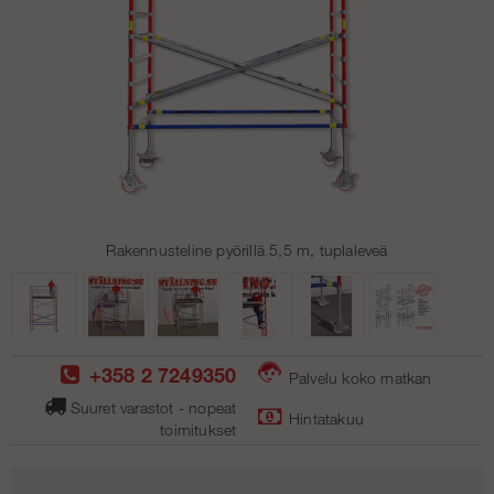
Rakennusteline pyörillä 5,5 m, tuplaleveä
+358 2 7249350
Palvelu koko matkan
Suuret varastot - nopeat
Hintatakuu
toimitukse
t