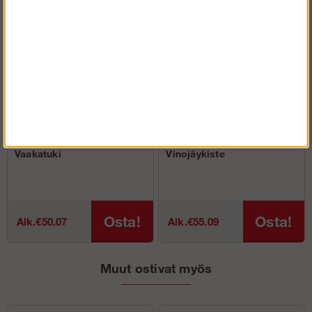
Vaakatuki
Vinojäykiste
Osta!
Osta!
Alk.€50.07
Alk.€55.09
Muut ostivat myös