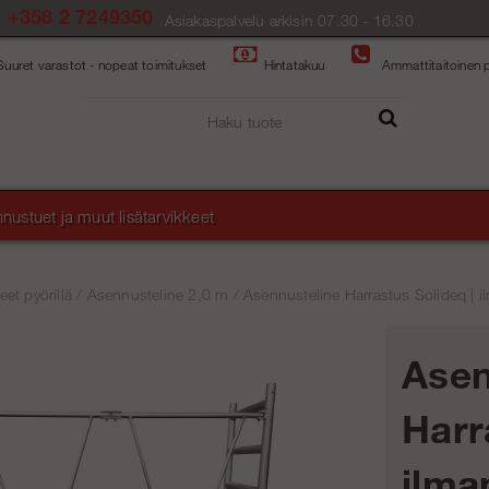
+358 2 7249350
Asiakaspalvelu arkisin 07.30 - 16.30
Suuret varastot - nopeat toimitukset
Hintatakuu
Ammattitaitoinen p
nustuet ja muut lisätarvikkeet
et pyörillä
/
Asennusteline 2,0 m
/
Asennusteline Harrastus Solideq | il
Asen
Harr
ilma