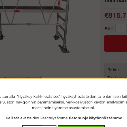
€815.7
Kpl:
Rahti:
Tuotenro:
obbyställning Solideq | utan räcke
tamalla "Hyväksy kaikki evästeet" hyväksyt evästeiden tallentamisen lait
sivuston navigoinnin parantamiseksi, verkkosivuston käytön analysoimis
markkinointityömme avustamiseksi.
Suu
Lue lisää evästeiden käsittelysämme
tietosuojakäytännöstämme
.
SOLIDEQ.FI
TERVETULOA
:LLE