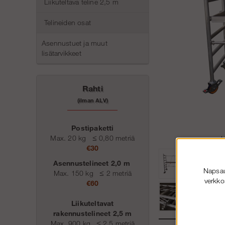
Liikuteltava teline 2,5 m
Telineiden osat
Asennustuet ja muut
lisätarvikkeet
Rahti
(ilman ALV)
Postipaketti
Max. 20 kg
≤
0,80 metriä
H
€30
Asennustelineet 2,0 m
Napsaut
Max. 150 kg
≤
2 metriä
verkko
€60
Liikuteltavat
rakennustelineet 2,5 m
Max. 900 kg
≤
2,5 metriä