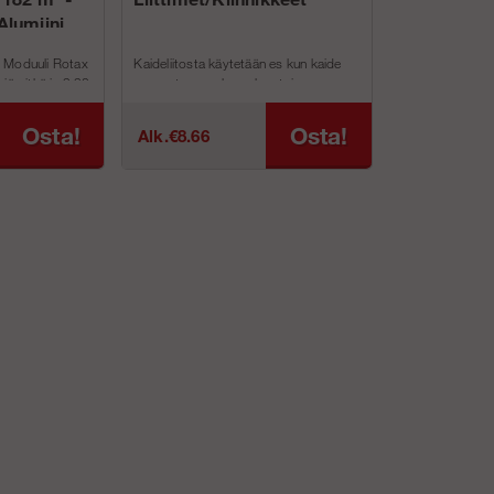
Alumiini
 Moduuli Rotax
Kaideliitosta käytetään es kun kaide
iä pitkä ja 9,92
asennetaan runkoon kun toinen
kiinnitys puut...
Osta!
Osta!
Alk.€8.66