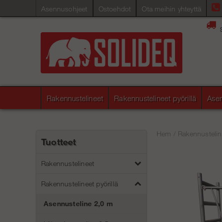
Asennusohjeet
Ostoehdot
Ota meihin yhteyttä
Rakennustelineet
Rakennustelineet pyörillä
Asen
Hem
/
Rakennusteline
Tuotteet
Rakennustelineet
Rakennustelineet pyörillä
Asennusteline 2,0 m