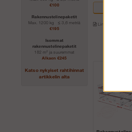
€100
Rakennustelinepaketit
Max. 1200 kg
≤
3,6 metriä
Linkki tuotesivulle
€195
Isommat
rakennustelinepaketit
182 m² ja suuremmat
Alkaen €245
Katso nykyiset rahtihinnat
artikkelin alta
Rakennusteline