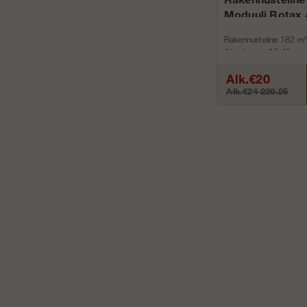
Moduuli Rotax 
Rakennusteline 182 m²
Alumiinin on 18,42 metr
metri...
Alk.€20
Alk.€24 220.25
587.27