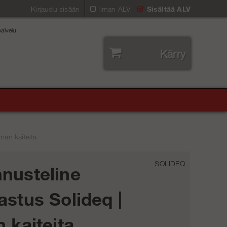
Kirjaudu sisään
Ilman ALV
Sisältää ALV
alvelu
Kärry
man kaiteita
SOLIDEQ
nusteline
astus Solideq |
n kaiteita