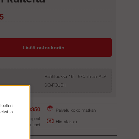
5
Lisää ostoskoriin
Rahtiluokka 19 - €75 ilman ALV
SQ-FOLD1
teellesi
+358 2 7249350
Palvelu koko matkan
eksi ja
ret varastot - nopeat
Hintatakuu
toimitukse
t