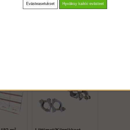
Evästeasetukset
Hyväksy kaikki evästeet
VALITSE YRITYS TAI KULUTTAJA.
 »
KULUTTAJA SISÄLTÄÄ ALV
Muut ostivat myös
YRITYS ILMAN ALV
 182 m² -
Liittimet/Kiinnikkeet