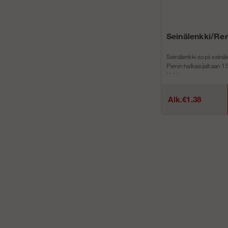
Seinälenkki/Re
Seinälenkki sopii seinä
Pienin halkaisijaltaan 
Hakin sein...
Alk.€1.38