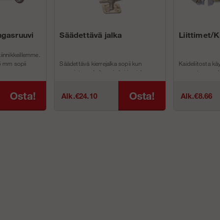
ngasruuvi
Säädettävä jalka
Liittimet/K
kiinnikkeillemme.
15 mm sopii
Säädettävä kierrejalka sopii kun
Kaideliitosta kä
maapinta on kalteva ja/tai jos jalan on
asennetaan run
olt...
kiinnitys puut...
Osta!
Osta!
Alk.€24.10
Alk.€8.66