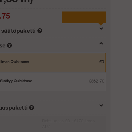
.75
 säätöpaketti
ase
Säätöpaketti 40 cm
€0
Ilman Quickbase
€0
Säätöpaketti 80 cm
€186.99
Sisältyy Quickbase
€362.70
Lisää ostoskoriin
suuspaketti
Rahtiluokka 20 - €179 ilman
Ei turvallisuuspakettia, ei jalkalistaa
€0
ALV