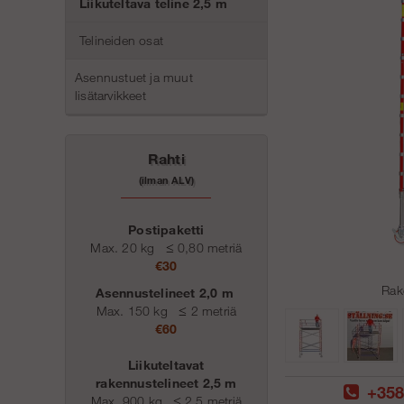
Liikuteltava teline 2,5 m
Telineiden osat
Asennustuet ja muut
lisätarvikkeet
Rahti
(ilman ALV)
Postipaketti
Max. 20 kg
≤
0,80 metriä
€30
Rak
Asennustelineet 2,0 m
Max. 150 kg
≤
2 metriä
€60
Liikuteltavat
rakennustelineet 2,5 m
+358
Max. 900 kg
≤
2,5 metriä