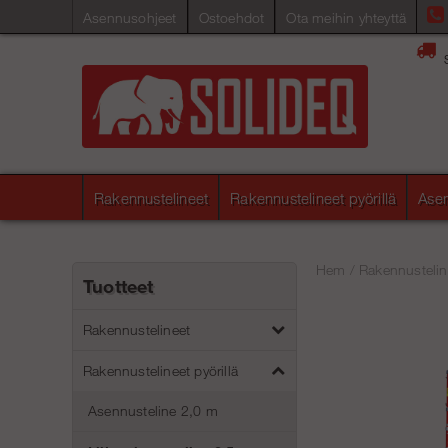
Asennusohjeet
Ostoehdot
Ota meihin yhteyttä
Rakennustelineet
Rakennustelineet pyörillä
Asen
Hem
/
Rakennusteline
Tuotteet
Rakennustelineet
Rakennustelineet pyörillä
Asennusteline 2,0 m