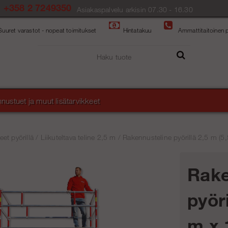
+358 2 7249350
Asiakaspalvelu arkisin 07.30 - 16.30
Suuret varastot - nopeat toimitukset
Hintatakuu
Ammattitaitoinen p
nustuet ja muut lisätarvikkeet
et pyörillä
/
Liikuteltava teline 2,5 m
/
Rakennusteline pyörillä 2,5 m (5
Rake
pyöri
m x 