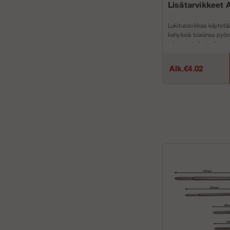
Lisätarvikkeet 
Lukitussokkaa käytetä
kehyksiä toisiinsa pyörä
rakennustelineissämme
Alk.€4.02