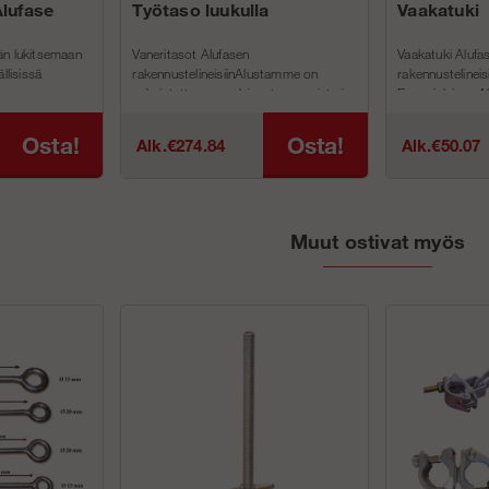
Alufase
Työtaso luukulla
Vaakatuki
än lukitsemaan
Vaneritasot Alufasen
Vaakatuki Alufas
llisissä
rakennustelineisiinAlustamme on
rakennustelineis
.
valmistettu suomalaisesta vanerista ja
Espanjalaisen Al
niissä on liukumaton pinta ja
rakennustelineide
suulakepuristetut alu...
Osta!
Osta!
Alk.€274.84
Alk.€50.07
Muut ostivat myös