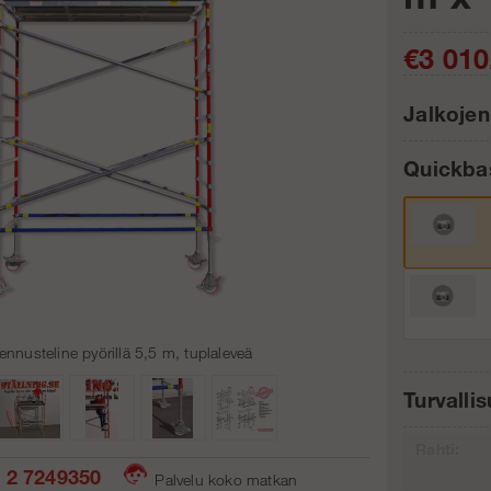
€3 010
Jalkojen
Quickb
Kpl:
ennusteline pyörillä 5,5 m, tuplaleveä
Turvalli
Rahti:
 2 7249350
Palvelu koko matkan