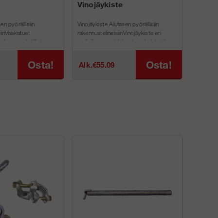
Vinojäykiste
en pyörällisiin
Vinojäykiste Alufasen pyörällisiin
iinVaakatuet
rakennustelineisiinVinojäykiste eri
ufasen pyörällisten
malleille espanjalaisesta valmistajalta
n malleihin. J...
Alufase. Jokainen...
Osta!
Osta!
Alk.€55.09