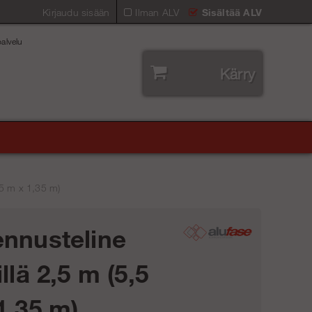
Kirjaudu sisään
Ilman ALV
Sisältää ALV
alvelu
Kärry
,5 m x 1,35 m)
nnusteline
llä 2,5 m (5,5
1,35 m)