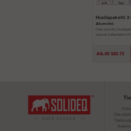
Huvilapaketti 3
Alumiini
Osta suosittu huvilapa
sopivat kaikenlaisiin tö
vahva ja turvallinen, täy
sinun projekteihin!Olem.
Alk.€5 520.75
Ti
Osto
Ota meihi
Tietosuo
Asennu