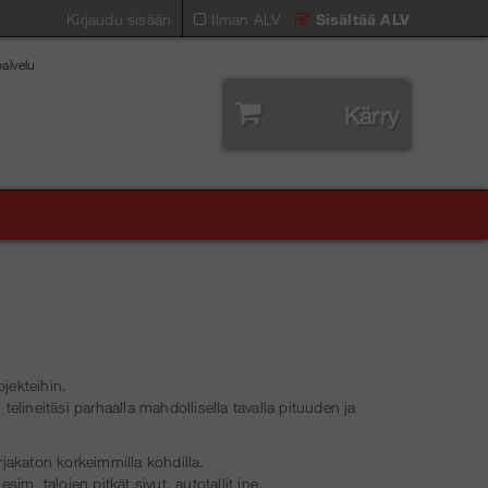
Kirjaudu sisään
Ilman ALV
Sisältää ALV
alvelu
Kärry
jekteihin.
elineitäsi parhaalla mahdollisella tavalla pituuden ja
jakaton korkeimmilla kohdilla.
. talojen pitkät sivut, autotallit jne.