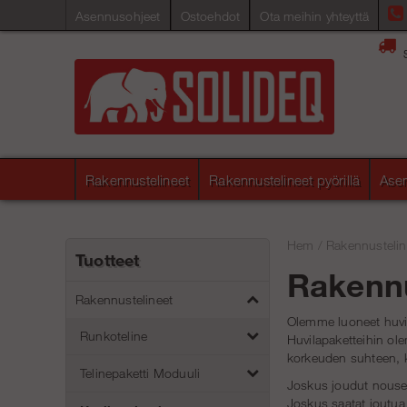
Asennusohjeet
Ostoehdot
Ota meihin yhteyttä
Rakennustelineet
Rakennustelineet pyörillä
Asen
Hem
/
Rakennustelin
Tuotteet
Rakennu
Rakennustelineet
Olemme luoneet huvila
Runkoteline
Huvilapaketteihin ole
korkeuden suhteen, k
Telinepaketti Moduuli
Joskus joudut nousem
Joskus saatat joutua 