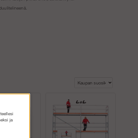
uulitelineenä.
teellesi
eksi ja