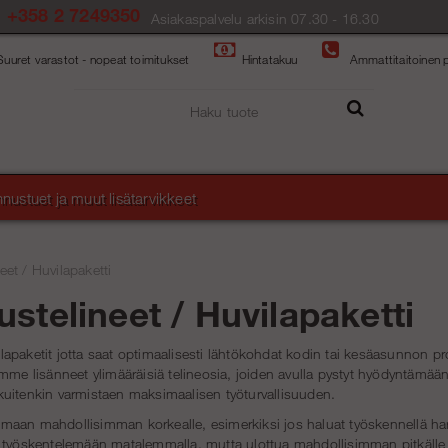
+358 2 7249350
Asiakaspalvelu arkisin 07.30 - 16.30
Suuret varastot - nopeat toimitukset
Hintatakuu
Ammattitaitoinen p
nustuet ja muut lisätarvikkeet
eet
/
Huvilapaketti
stelineet / Huvilapaketti
paketit jotta saat optimaalisesti lähtökohdat kodin tai kesäasunnon pro
mme lisänneet ylimääräisiä telineosia, joiden avulla pystyt hyödyntämään t
uitenkin varmistaen maksimaalisen työturvallisuuden.
aan mahdollisimman korkealle, esimerkiksi jos haluat työskennellä har
työskentelemään matalemmalla, mutta ulottua mahdollisimman pitkälle esim