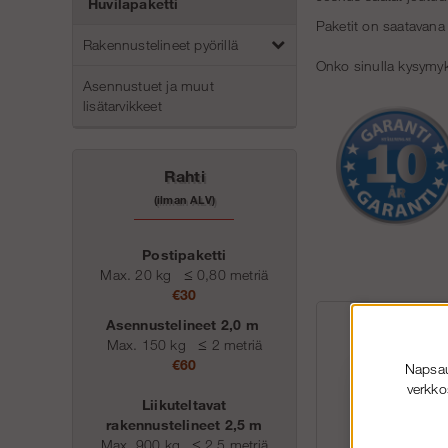
Huvilapaketti
Paketit on saatavana
Rakennustelineet pyörillä
Onko sinulla kysymyk
Asennustuet ja muut
lisätarvikkeet
Rahti
(ilman ALV)
Postipaketti
Max. 20 kg
≤
0,80 metriä
€30
Asennustelineet 2,0 m
Max. 150 kg
≤
2 metriä
€60
Napsaut
verkko
Liikuteltavat
rakennustelineet 2,5 m
Max. 900 kg
≤
2,5 metriä