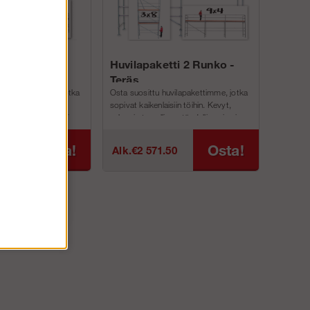
tti 2 Runko -
Huvilapaketti 2 Runko -
Teräs
uvilapakettimme, jotka
Osta suosittu huvilapakettimme, jotka
siin töihin. Kevyt,
sopivat kaikenlaisiin töihin. Kevyt,
nen, täydellinen juuri
vahva ja turvallinen, täydellinen juuri
in!
sinun projekteihin!Olem...
Osta!
Osta!
25
Alk.€2 571.50