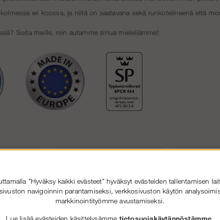
 kolmessa eri koossa, ja niitä on saatavana sekä runkotelineenä että mod
siä? Soita meille, niin autamme sinua mielellämme!
tamalla "Hyväksy kaikki evästeet" hyväksyt evästeiden tallentamisen lait
sivuston navigoinnin parantamiseksi, verkkosivuston käytön analysoimis
markkinointityömme avustamiseksi.
Lue lisää evästeiden käsittelysämme
tietosuojakäytännöstämme
.