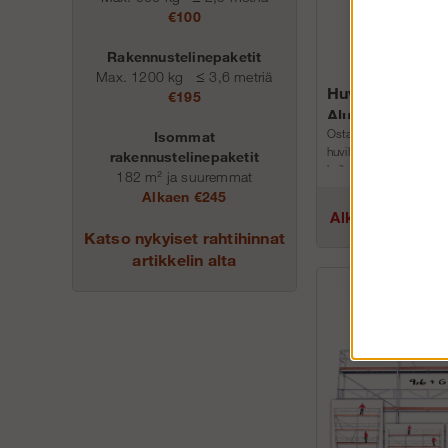
€100
Rakennustelinepaketit
Max. 1200 kg
≤
3,6 metriä
Huvilapaketti 1
€195
Alumiini
Osta suosittu alumiinin
Isommat
huvilapakettimme, jotk
rakennustelinepaketit
kaikenlaisiin töihin. Kev
182 m² ja suuremmat
turvallinen, täydellinen 
Alkaen €245
proje...
Alk.€2 257.75
Katso nykyiset rahtihinnat
artikkelin alta