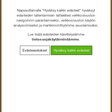
Napsauttamalla "Hyväksy kaikki evästeet" hyväksyt
evästeiden tallentamisen laitteellesi verkkosivuston
navigoinnin parantamiseksi, verkkosivuston käytön
analysoimiseksi ja markkinointityömme avustamiseksi.
Lue lisää evästeiden käsittelysämme
+358 2 7249350
tietosuojakäytännöstämme
.
SOLIDEQ.FI
TERVETULOA
:LLE
Asiakaspalvelu arkisin
Evästeasetukset
Hyväksy kaikki evästeet
VALITSE YRITYS TAI KULUTTAJA.
08.00-16.00
mail@solideq.fi
KULUTTAJA SISÄLTÄÄ ALV
Tiedot
YRITYS ILMAN ALV
Ostoehdot
Ota meihin yhteyttä
Tietosuojakäytäntö
Asennusohjeet