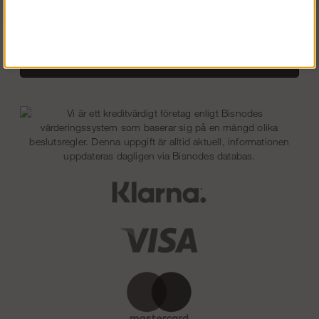
Peruutusoikeus
Tykkää meistä Facebookissa!