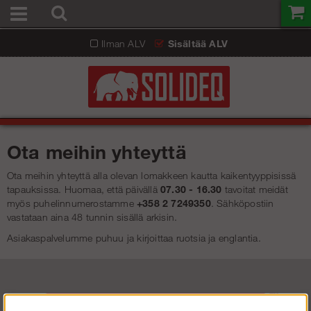
Ilman ALV
Sisältää ALV
Ota meihin yhteyttä
Ota meihin yhteyttä alla olevan lomakkeen kautta kaikentyyppisissä
tapauksissa. Huomaa, että päivällä
07.30 - 16.30
tavoitat meidät
myös puhelinnumerostamme
+358 2 7249350
. Sähköpostiin
vastataan aina 48 tunnin sisällä arkisin.
Asiakaspalvelumme puhuu ja kirjoittaa ruotsia ja englantia.