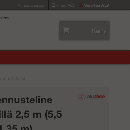
Kirjaudu sisään
Ilman ALV
Sisältää ALV
alvelu
Kärry
,5 m x 1,35 m)
nnusteline
llä 2,5 m (5,5
1,35 m)