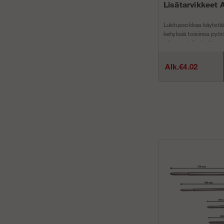
Lisätarvikkeet 
Lukitussokkaa käytetä
kehyksiä toisiinsa pyörä
rakennustelineissämme
Alk.€4.02