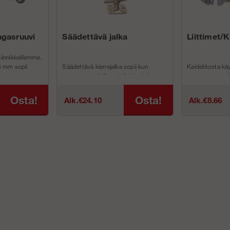
ngasruuvi
Säädettävä jalka
Liittimet/K
kiinnikkeillemme.
15 mm sopii
Säädettävä kierrejalka sopii kun
Kaideliitosta kä
maapinta on kalteva ja/tai jos jalan on
asennetaan run
olt...
kiinnitys puut...
Osta!
Osta!
Alk.€24.10
Alk.€8.66