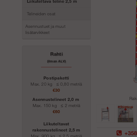
Liikuteltava teline 2,5 m
Telineiden osat
Asennustuet ja muut
lisätarvikkeet
Rahti
(ilman ALV)
Postipaketti
Max. 20 kg
≤
0,80 metriä
€30
Rak
Asennustelineet 2,0 m
Max. 150 kg
≤
2 metriä
€60
Liikuteltavat
rakennustelineet 2,5 m
+358
Max. 900 kg
≤
2,5 metriä