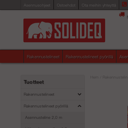
Asennusohjeet
Ostoehdot
Ota meihin yhteyttä
Rakennustelineet
Rakennustelineet pyörillä
Asen
Hem
/
Rakennusteline
Tuotteet
Rakennustelineet
Rakennustelineet pyörillä
Asennusteline 2,0 m