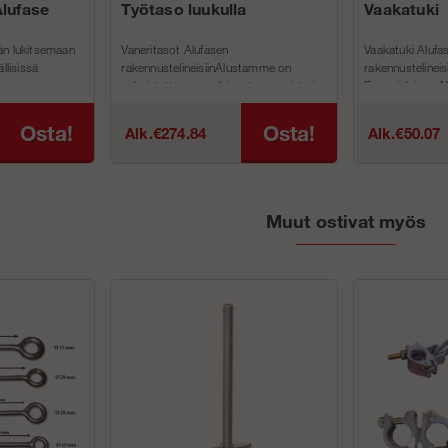
Alufase
Työtaso luukulla
Vaakatuki
än lukitsemaan
Vaneritasot Alufasen
Vaakatuki Alufas
llisissä
rakennustelineisiinAlustamme on
rakennustelineis
.
valmistettu suomalaisesta vanerista ja
Espanjalaisen Al
niissä on liukumaton pinta ja
rakennustelineide
suulakepuristetut alu...
Osta!
Osta!
Alk.€274.84
Alk.€50.07
Muut ostivat myös