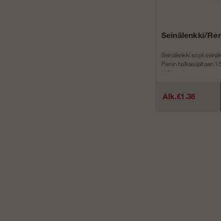
Seinälenkki/Re
Seinälenkki sopii seinä
Pienin halkaisijaltaan 
Hakin sein...
Alk.€1.38