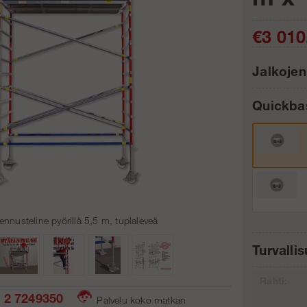
€3 010
Jalkojen
Quickb
Kpl:
ennusteline pyörillä 5,5 m, tuplaleveä
Turvalli
Rahti:
 2 7249350
Palvelu koko matkan