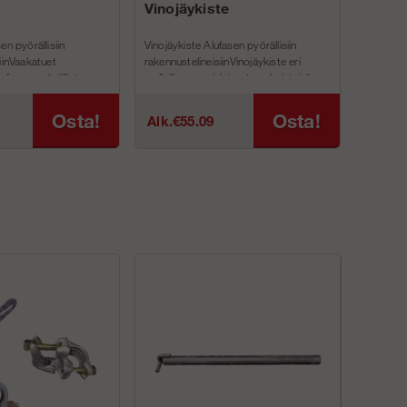
Vinojäykiste
en pyörällisiin
Vinojäykiste Alufasen pyörällisiin
iinVaakatuet
rakennustelineisiinVinojäykiste eri
ufasen pyörällisten
malleille espanjalaisesta valmistajalta
n malleihin. J...
Alufase. Jokainen...
Osta!
Osta!
Alk.€55.09