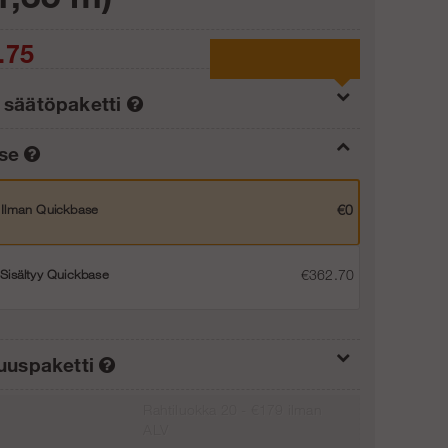
.75
 säätöpaketti
ase
Säätöpaketti 40 cm
€0
Ilman Quickbase
€0
Säätöpaketti 80 cm
€186.99
Sisältyy Quickbase
€362.70
Lisää ostoskoriin
suuspaketti
Rahtiluokka 20 - €179 ilman
Ei turvallisuuspakettia, ei jalkalistaa
€0
ALV