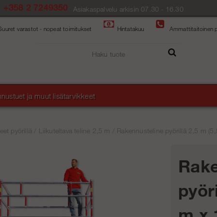
+358 2 7249350
Asiakaspalvelu arkisin 07.30 - 16.30
Suuret varastot - nopeat toimitukset
Hintatakuu
Ammattitaitoinen p
nustuet ja muut lisätarvikkeet
et pyörillä
/
Liikuteltava teline 2,5 m
/
Rakennusteline pyörillä 2,5 m (5
Rake
pyöri
m x 