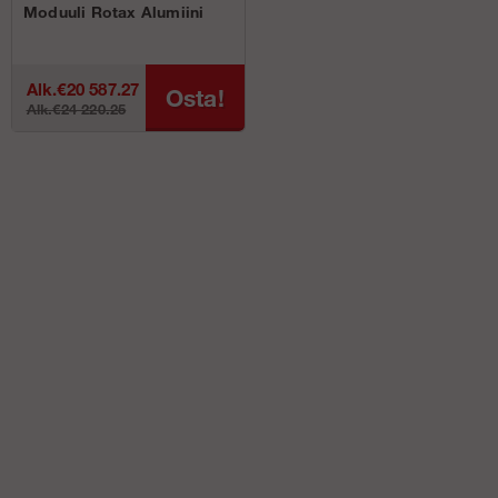
Moduuli Rotax Alumiini
Alk.€20 587.27
Osta!
Alk.€24 220.25