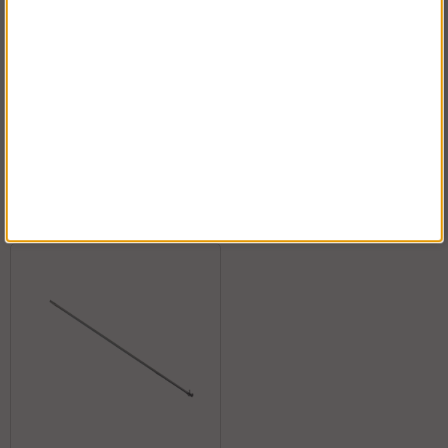
Säädettävä jalka
Vaakatuki Runkoteline
Osta!
Osta!
Alk.€24.10
Alk.€16.19