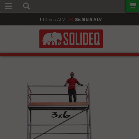
Ilman ALV
Sisältää ALV