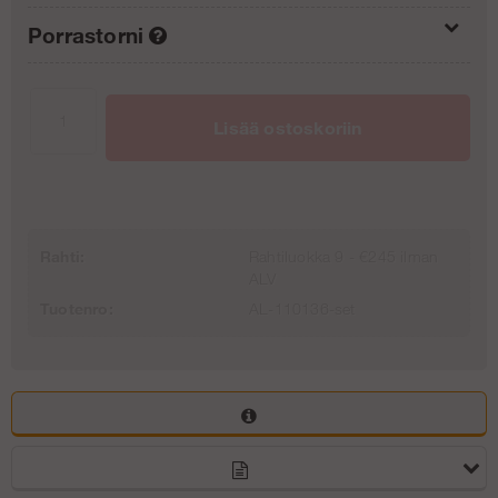
Porrastorni
Ilman nousupakettia (0/2)
€0
Ilman porrastornia
€0
Nousupaketti 4 m (1/2)
€187.75
Lisää ostoskoriin
Porrastorni 4 m - Runko - Teräs
€1 316.50
Nousupaketti 6 m (2/2)
€375.50
Porrastorni 6 m - Runko - Teräs
€2 383.25
Rahti:
Rahtiluokka 9 - €245 ilman
ALV
Tuotenro:
AL-110136-set