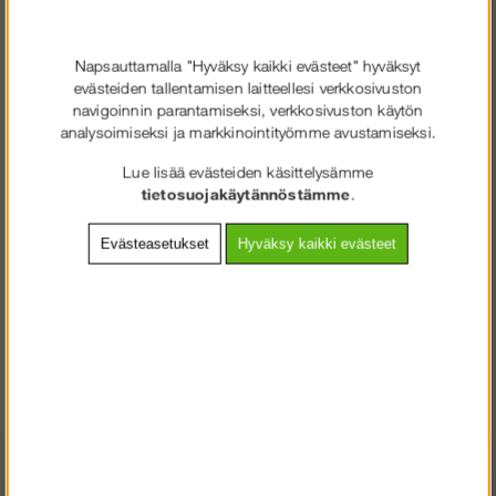
Asennusteline Harrastus
Napsauttamalla "Hyväksy kaikki evästeet" hyväksyt
Solideq | ilman kaiteita
evästeiden tallentamisen laitteellesi verkkosivuston
navigoinnin parantamiseksi, verkkosivuston käytön
analysoimiseksi ja markkinointityömme avustamiseksi.
€815.75
Lue lisää evästeiden käsittelysämme
tietosuojakäytännöstämme
.
Lisää ostoskoriin
Evästeasetukset
Hyväksy kaikki evästeet
Rahti:
Rahtiluokka 19 - €75 ilman
ALV
Tuotenro:
SQ-FOLD1