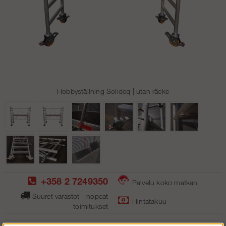
Hobbyställning Solideq | utan räcke
+358 2 7249350
Palvelu koko matkan
Suuret varastot - nopeat
Hintatakuu
toimitukse
t