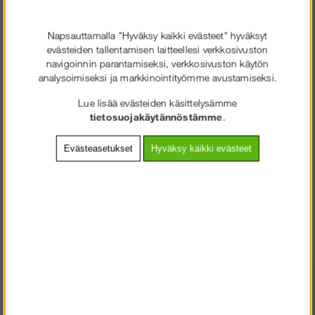
Asennusteline Harrastus
Solideq | ilman kaiteita
Napsauttamalla "Hyväksy kaikki evästeet" hyväksyt
evästeiden tallentamisen laitteellesi verkkosivuston
navigoinnin parantamiseksi, verkkosivuston käytön
€991.45
analysoimiseksi ja markkinointityömme avustamiseksi.
Lue lisää evästeiden käsittelysämme
Lisää ostoskoriin
tietosuojakäytännöstämme
.
Evästeasetukset
Hyväksy kaikki evästeet
Rahti:
Rahtiluokka 19 - €75 ilman
ALV
Tuotenro:
SQ-FOLD2