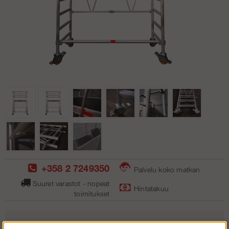
+358 2 7249350
Palvelu koko matkan
Suuret varastot - nopeat
Hintatakuu
toimitukse
t