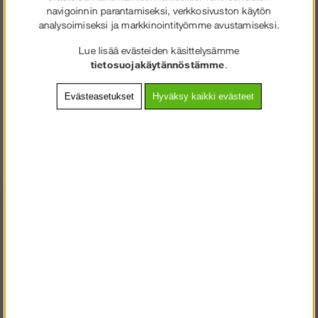
navigoinnin parantamiseksi, verkkosivuston käytön
analysoimiseksi ja markkinointityömme avustamiseksi.
Rahti:
Rahtiluokka 8 - €145 ilman
ALV
Lue lisää evästeiden käsittelysämme
tietosuojakäytännöstämme
.
Tuotenro:
ST-020002
Evästeasetukset
Hyväksy kaikki evästeet
Muut ostivat myös
SOLIDEQ.FI
TERVETULOA
:LLE
VALITSE YRITYS TAI KULUTTAJA.