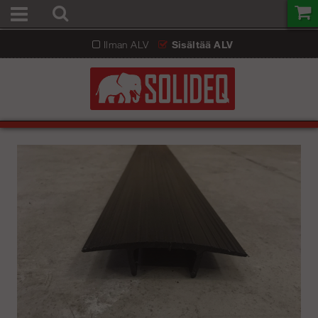
Ilman ALV
Sisältää ALV