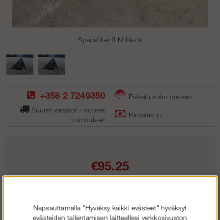
Spacefiller 6 M black
+358 2 7249350
Palvelu koko matkan
Suuret varastot - nopeat
Hintatakuu
toimitukse
t
€95.25
Lisää ostoskoriin
Napsauttamalla "Hyväksy kaikki evästeet" hyväksyt
evästeiden tallentamisen laitteellesi verkkosivuston