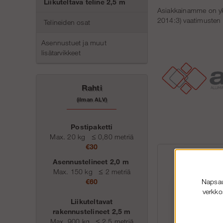
Liikuteltava teline 2,5 m
Asiakkainamme on yksi
2014:3) vaatimusten 
Telineiden osat
Asennustuet ja muut
lisätarvikkeet
Rahti
(ilman ALV)
Postipaketti
Max. 20 kg
≤
0,80 metriä
€30
Asennustelineet 2,0 m
Max. 150 kg
≤
2 metriä
Napsaut
€60
verkko
Liikuteltavat
rakennustelineet 2,5 m
Max. 900 kg
≤
2,5 metriä