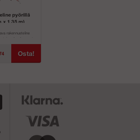
line pyörillä
m x 1,35 m)
ltava rakennusteline
kertainen lavaleveys ja
m.
SyvyysTyökorkeusT...
Osta!
74