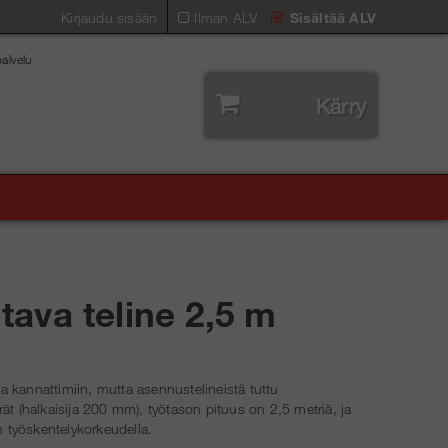
Kirjaudu sisään
Ilman ALV
Sisältää ALV
alvelu
Kärry
ltava teline 2,5 m
 ja kannattimiin, mutta asennustelineistä tuttu
t (halkaisija 200 mm), työtason pituus on 2,5 metriä, ja
in työskentelykorkeudella.