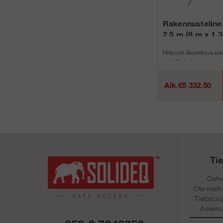
Rakennusteline 
2,5 m (8 m x 1,
Helposti liikuteltava ra
pyörillä, kaksinkertaine
työkorkeus 8 m.
TuotenroLeveysSyvyys
Alk.€5 332.50
Ti
Osto
Ota meihi
Tietosuo
Asennu