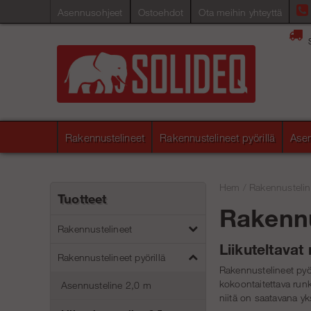
Asennusohjeet
Ostoehdot
Ota meihin yhteyttä
Rakennustelineet
Rakennustelineet pyörillä
Asen
Hem
/
Rakennusteline
Tuotteet
Rakennus
Rakennustelineet
Liikuteltavat
Rakennustelineet pyörillä
Rakennustelineet pyöri
kokoontaitettava run
Asennusteline 2,0 m
niitä on saatavana yks