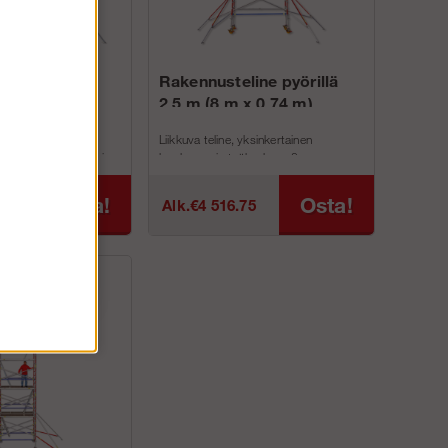
line pyörillä
Rakennusteline pyörillä
 x 1,35 m)
2,5 m (8 m x 0,74 m)
ltava rakennusteline
Liikkuva teline, yksinkertainen
kertainen lavaleveys ja
lavaleveys ja työkorkeus 8 m.
.
TuotenroLeveysSyvyysTyökorkeusTasokorkeusKaiteen
SyvyysTyökorkeusTa...
Osta!
Osta!
75
Alk.€4 516.75