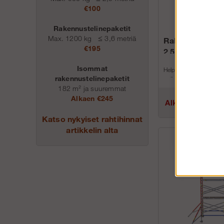
€100
Rakennustelinepaketit
Max. 1200 kg
≤
3,6 metriä
Rakennusteline 
€195
2,5 m (5,5 m x 
Isommat
Helposti liikuteltava ra
rakennustelinepaketit
pyörillä, kaksinkertaine
työkorkeus jopa 5,5 m
182 m² ja suuremmat
TuotenroLeveysSyvyys
Alkaen €245
Alk.€3 010.75
Katso nykyiset rahtihinnat
artikkelin alta