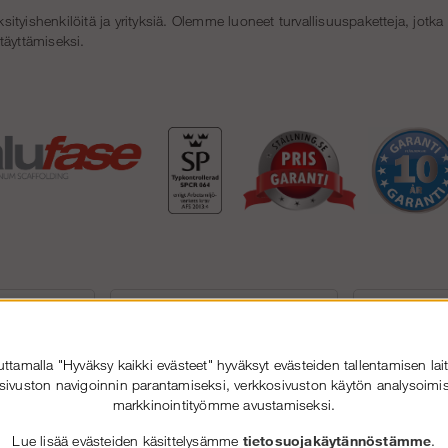
tyishenkilöitä ja yrityksiä. Olemme luoneet turvallisuuspaketteja, jotk
täyttämiseksi.
tamalla "Hyväksy kaikki evästeet" hyväksyt evästeiden tallentamisen lait
sivuston navigoinnin parantamiseksi, verkkosivuston käytön analysoimis
markkinointityömme avustamiseksi.
Lue lisää evästeiden käsittelysämme
tietosuojakäytännöstämme
.