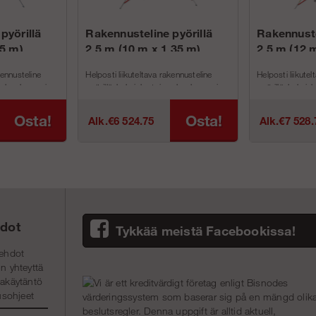
pyörillä
Rakennusteline pyörillä
Rakennuste
35 m)
2,5 m (10 m x 1,35 m)
2,5 m (12 
kennusteline
Helposti liikuteltava rakennusteline
Helposti liikute
n lavaleveys ja
pyörillä, kaksinkertainen lavaleveys ja
pyörillä, kaksin
työkorkeus 10 m.
työkorkeus 12 
TyökorkeusTa...
TuotenroLeveysSyvyysTyökorkeusT...
TuotenroLeveys
Osta!
Osta!
Alk.€6 524.75
Alk.€7 528.
edot
Tykkää meistä Facebookissa!
ehdot
n yhteyttä
jakäytäntö
sohjeet