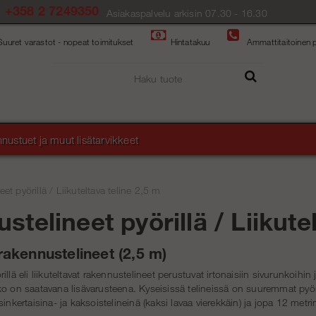
+358 2 7249350
Asiakaspalvelu arkisin 07.30 - 16.30
Suuret varastot - nopeat toimitukset
Hintatakuu
Ammattitaitoinen p
nustuet ja muut lisätarvikkeet
et pyörillä
/
Liikuteltava teline 2,5 m
telineet pyörillä / Liikute
 rakennustelineet (2,5 m)
llä eli liikuteltavat rakennustelineet perustuvat irtonaisiin sivurunkoihin
ko on saatavana lisävarusteena. Kyseisissä telineissä on suuremmat pyörä
inkertaisina- ja kaksoistelineinä (kaksi lavaa vierekkäin) ja jopa 12 metr