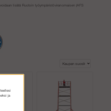
a voidaan lisätä Ruotsin työympäristöviranomaisen (AFS
teellesi
eksi ja