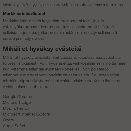
käyttäjäystävällisyyttä, asiakaspalvelua ja muita vastaavia toimintoja.
Markkinointievästeet
Markkinointievästeitä käytetään mainostamiseen, jolloin
yhteistyökumppaneidemme avustuksella voimme viestiä juuri
sellaisia tarjouksia, jotka ovat mielestämme merkityksellisimpiä
sinulle ja mieltymyksiisi.
Mikäli et hyväksy evästeitä
Mikäli et hyväksy evästeitä, voit säätää verkkoselaimesi asetuksia
toiveesi mukaisesti. Voit myös asettaa verkkoselaimesi ilmoittamaan,
kun yritämme tallentaa evästeen koneellesi. Voit poistaa jo
tallennetut evästeet verkkoselaimen asetuksista. Se, miten tämä
tehdään, riippuu käyttämästäsi verkkoselaimesta. Katso lisätietoa
verkkoselaimesi ohjeista.
Google Chrome
Microsoft Edge
Mozilla Firefox
Microsoft Internet Explorer
Opera
Apple Safari