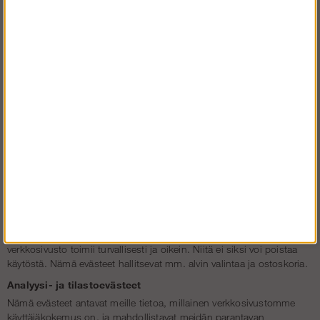
Evästeiden käyttömme
Solideq.fi käyttää evästeitä esimerkiksi muistaakseen valitsemasi alv-
valinnan ja ostoskoriin lisäämäsi tuotteet, näyttämään sinulle
merkityksellisempiä mainoksia, laskeakseen tietyillä sivuilla
vierailevien määriä, suojatakseen tietojasi sekä tallentaakseen
mainosasetuksesi.
Solideq.fi ei toimi, mikäli evästeiden käyttöä ei hyväksy. Emme voi
esimerkiksi tallentaa ostoskorisi sisältöä, sillä luulemme sinua
uudeksi vierailijaksi jokaisen sivun latauksen yhteydessä.
Jotta voisit paremmin hallita, mitä evästeitä saamme käyttää
vieraillessasi Solideq.fi:ssä, olemme jakaneet evästeemme kolmeen
kategoriaan.
Välttämättömät evästeet
Välttämättömät evästeet aktivoivat perustoimintoja, joiden ansiosta
verkkosivusto toimii turvallisesti ja oikein. Niitä ei siksi voi poistaa
käytöstä. Nämä evästeet hallitsevat mm. alvin valintaa ja ostoskoria.
Analyysi- ja tilastoevästeet
Nämä evästeet antavat meille tietoa, millainen verkkosivustomme
käyttäjäkokemus on, ja mahdollistavat meidän parantavan