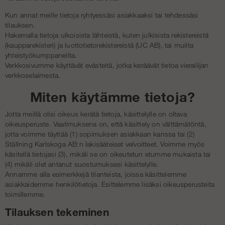
Kun annat meille tietoja ryhtyessäsi asiakkaaksi tai tehdessäsi
tilauksen.
Hakemalla tietoja ulkoisista lähteistä, kuten julkisista rekistereistä
(kaupparekisteri) ja luottotietorekistereistä (UC AB), tai muilta
yhteistyökumppaneilta.
Verkkosivumme käyttävät evästeitä, jotka keräävät tietoa vierailijan
verkkoselaimesta.
Miten käytämme tietoja?
Jotta meillä olisi oikeus kerätä tietoja, käsittelylle on oltava
oikeusperuste. Vaatimuksena on, että käsittely on välttämätöntä,
jotta voimme täyttää (1) sopimuksen asiakkaan kanssa tai (2)
Ställning Karlskoga AB:n lakisääteiset velvoitteet. Voimme myös
käsitellä tietojasi (3), mikäli se on oikeutetun etumme mukaista tai
(4) mikäli olet antanut suostumuksesi käsittelylle.
Annamme alla esimerkkejä tilanteista, joissa käsittelemme
asiakkaidemme henkilötietoja. Esittelemme lisäksi oikeusperusteita
toimillemme.
Tilauksen tekeminen