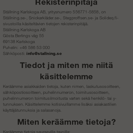
Rekisterinpitäjä
Ställning Karlskoga AB, yritysnumero 556771-5858, on
Ställning.se-, Snickarkläder.se-, Stegproffsen.se- ja Solideq.fi-
sivustoilla käsiteltävien tietojen rekisterinpitäjä.
Ställning Karlskoga AB
Gösta Berlings väg 55
69138 Karlskoga
Puhelin: +46 586 53 000
Sähköposti:
info@stallning.se
Tiedot ja miten me niitä
käsittelemme
Keräämme asiakkaiden tietoja, kuten nimen, laskutusosoitteen,
sähköpostiosoitteen, puhelinnumeron, toimitusosoitteen,
puhelinnumeron toimitusilmoitusta varten sekä henkilö- tai y-
tunnuksen. Käsittelemme kotisivuillamme lisäksi asiakastilien
käyttäjätunnuksia ja salasanoja.
Miten keräämme tietoja?
Keräämme tietoja seuraavilla tavoilla: