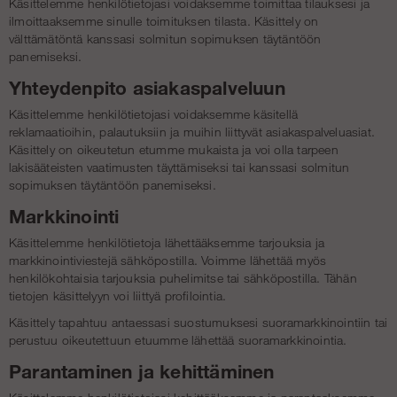
Käsittelemme henkilötietojasi voidaksemme toimittaa tilauksesi ja
ilmoittaaksemme sinulle toimituksen tilasta. Käsittely on
välttämätöntä kanssasi solmitun sopimuksen täytäntöön
panemiseksi.
Yhteydenpito asiakaspalveluun
Käsittelemme henkilötietojasi voidaksemme käsitellä
reklamaatioihin, palautuksiin ja muihin liittyvät asiakaspalveluasiat.
Käsittely on oikeutetun etumme mukaista ja voi olla tarpeen
lakisääteisten vaatimusten täyttämiseksi tai kanssasi solmitun
sopimuksen täytäntöön panemiseksi.
Markkinointi
Käsittelemme henkilötietoja lähettääksemme tarjouksia ja
markkinointiviestejä sähköpostilla. Voimme lähettää myös
henkilökohtaisia tarjouksia puhelimitse tai sähköpostilla. Tähän
tietojen käsittelyyn voi liittyä profilointia.
Käsittely tapahtuu antaessasi suostumuksesi suoramarkkinointiin tai
perustuu oikeutettuun etuumme lähettää suoramarkkinointia.
Parantaminen ja kehittäminen