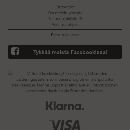
Ostoehdot
Ota meihin yhteyttä
Tietosuojakäytäntö
Asennusohjeet
Peruutusoikeus
Tykkää meistä Facebookissa!