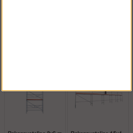
Rakennusteline 12x8
Rakennusteline 3x8 m
m - Runko Alumiini
- Runko Alumiini
Osta!
Osta!
€7 591.49
€2 659.35