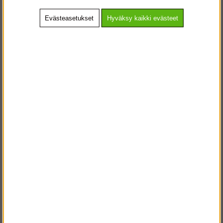
Evästeasetukset
Hyväksy kaikki evästeet
Osta!
Osta!
€6 399.25
€8 909.24
Kylttiteline 3x4 m
Rakennusteline
pyörillä 2,5 m (12 m x
1,35 m)
Osta!
Osta!
€1 818.50
€7 528.74