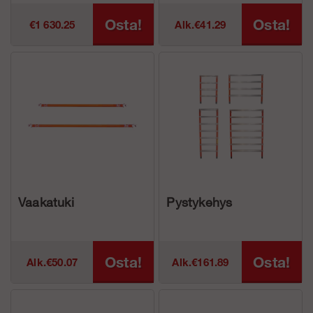
Osta!
Osta!
€1 630.25
Alk.€41.29
Vaakatuki
Pystykehys
Osta!
Osta!
Alk.€50.07
Alk.€161.89