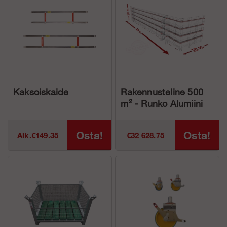
Kaksoiskaide
Rakennusteline 500
m² - Runko Alumiini
Osta!
Osta!
Alk.€149.35
€32 628.75