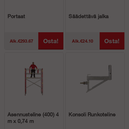
Portaat
Säädettävä jalka
Osta!
Osta!
Alk.€293.67
Alk.€24.10
Asennusteline (400) 4
Konsoli Runkoteline
m x 0,74 m