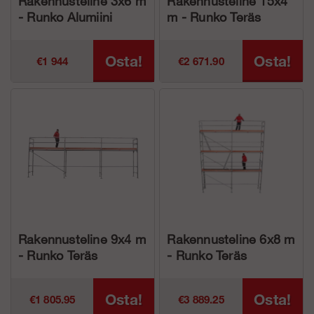
Rakennusteline 3x6 m
Rakennusteline 15x4
- Runko Alumiini
m - Runko Teräs
Osta!
Osta!
€1 944
€2 671.90
Rakennusteline 9x4 m
Rakennusteline 6x8 m
- Runko Teräs
- Runko Teräs
Osta!
Osta!
€1 805.95
€3 889.25