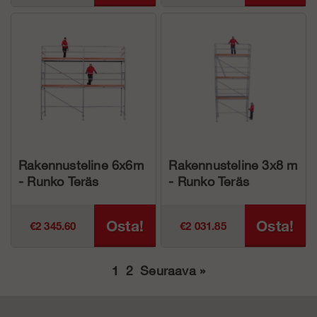
Rakennusteline 6x6m
Rakennusteline 3x8 m
- Runko Teräs
- Runko Teräs
Osta!
Osta!
€2 345.60
€2 031.85
1
2
Seuraava
»