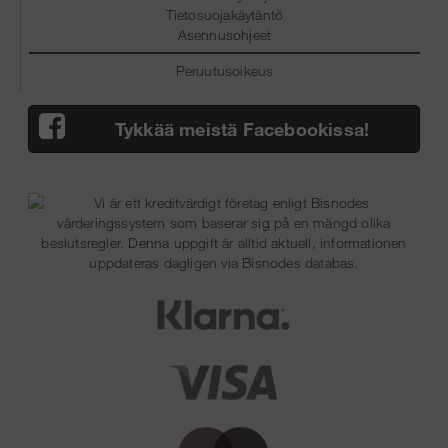
Tietosuojakäytäntö
Asennusohjeet
Peruutusoikeus
Tykkää meistä Facebookissa!