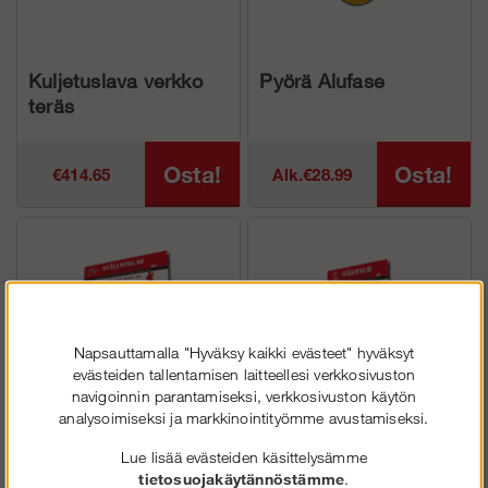
Kuljetuslava verkko
Pyörä Alufase
teräs
Osta!
Osta!
€414.65
Alk.€28.99
Napsauttamalla "Hyväksy kaikki evästeet" hyväksyt
evästeiden tallentamisen laitteellesi verkkosivuston
navigoinnin parantamiseksi, verkkosivuston käytön
analysoimiseksi ja markkinointityömme avustamiseksi.
Kylttiteline 6x7 m
Kylttiteline 6x9 m
Lue lisää evästeiden käsittelysämme
tietosuojakäytännöstämme
.