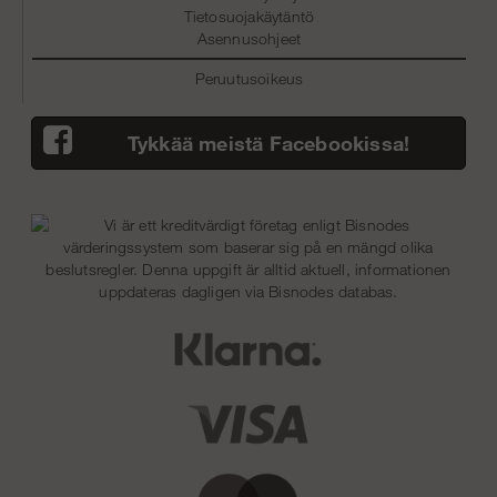
Tietosuojakäytäntö
Asennusohjeet
Peruutusoikeus
Tykkää meistä Facebookissa!