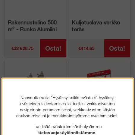
Rakennusteline 500
Kuljetuslava verkko
m² - Runko Alumiini
teräs
Osta!
Osta!
€32 628.75
€414.65
Napsauttamalla "Hyväksy kaikki evästeet" hyväksyt
evästeiden tallentamisen laitteellesi verkkosivuston
navigoinnin parantamiseksi, verkkosivuston käytön
analysoimiseksi ja markkinointityömme avustamiseksi.
Pyörä Alufase
Kylttiteline 6x7 m
Lue lisää evästeiden käsittelysämme
tietosuojakäytännöstämme
.