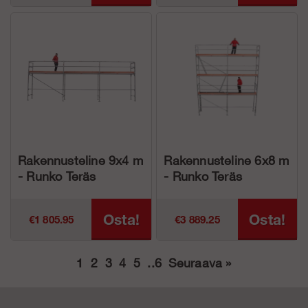
Rakennusteline 9x4 m
Rakennusteline 6x8 m
- Runko Teräs
- Runko Teräs
Osta!
Osta!
€1 805.95
€3 889.25
1
2
3
4
5
..
6
Seuraava
»