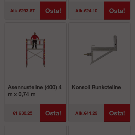
Osta!
Osta!
Alk.€293.67
Alk.€24.10
Asennusteline (400) 4
Konsoli Runkoteline
m x 0,74 m
Osta!
Osta!
€1 630.25
Alk.€41.29