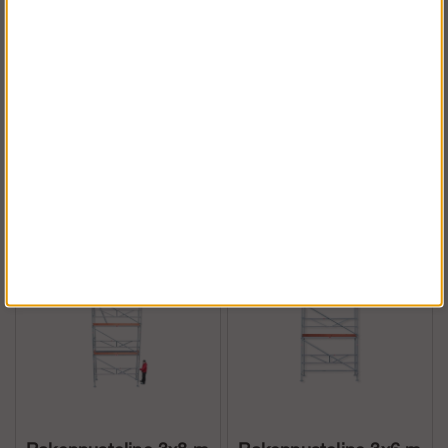
Rakennusteline 12x6
Rakennusteline 12x8
m + lisätaso Runko
m - Runko Alumiini
Alumiini
Osta!
Osta!
€6 549.85
€7 591.49