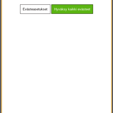
Evästeasetukset
Hyväksy kaikki evästeet
Osta!
Osta!
Alk.€28.99
€6 399.25
Kylttiteline 3x4 m
Kylttiteline 6x9 m
Osta!
Osta!
€1 818.50
€8 909.24